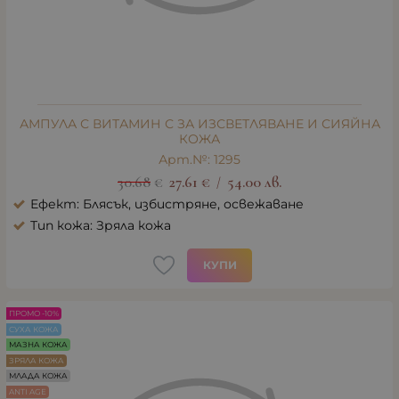
АМПУЛА С ВИТАМИН С ЗА ИЗСВЕТЛЯВАНЕ И СИЯЙНА
КОЖА
Арт.№: 1295
30.68
€
27.61
€
54.00
лв.
/
Ефект: Блясък, избистряне, освежаване
Тип кожа: Зряла кожа
КУПИ
ПРОМО -10%
СУХА КОЖА
МАЗНА КОЖА
ЗРЯЛА КОЖА
МЛАДА КОЖА
ANTI AGE