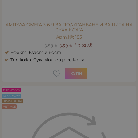
АМПУЛA ОМЕГА 3-6-9 ЗА ПОДХРАНВАНЕ И ЗАЩИТА НА
СУХА КОЖА
Арт.№: 185
3.99
€
3.59
€
7.02
лв.
/
Ефект: Еластичност
Тип кожа: Суха лющеща се кожа
КУПИ
ПРОМО -10%
СУХА КОЖА
ЗРЯЛА КОЖА
ANTI AGE