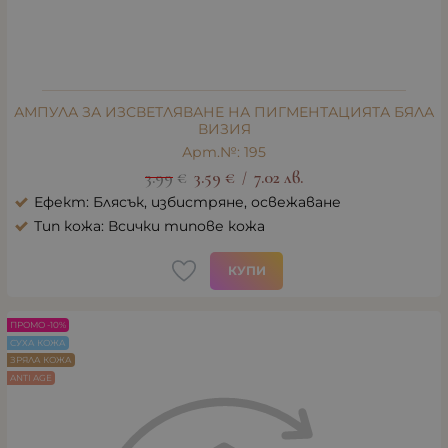
АМПУЛА ЗА ИЗСВЕТЛЯВАНЕ НА ПИГМЕНТАЦИЯТА БЯЛА
ВИЗИЯ
Арт.№: 195
3.99
€
3.59
€
7.02
лв.
/
Ефект: Блясък, избистряне, освежаване
Тип кожа: Всички типове кожа
КУПИ
ПРОМО -10%
СУХА КОЖА
ЗРЯЛА КОЖА
ANTI AGE