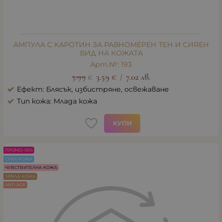
АМПУЛА С КАРОТИН ЗА РАВНОМЕРЕН ТЕН И СИЯЕН
ВИД НА КОЖАТА
Арт.№: 193
3.99
€
3.59
€
7.02
лв.
/
Ефект: Блясък, избистряне, освежаване
Тип кожа: Млада кожа
КУПИ
ПРОМО -10%
СУХА КОЖА
ЧУВСТВИТЕЛНА КОЖА
ЗРЯЛА КОЖА
ANTI AGE