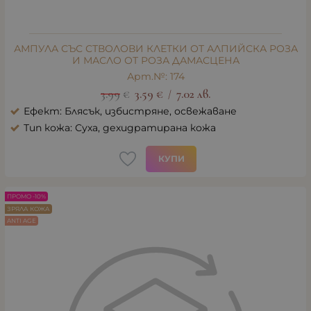
АМПУЛА СЪС СТВОЛОВИ КЛЕТКИ ОТ АЛПИЙСКА РОЗА
И МАСЛО ОТ РОЗА ДАМАСЦЕНА
Арт.№: 174
3.99
€
3.59
€
7.02
лв.
/
Ефект: Блясък, избистряне, освежаване
Тип кожа: Суха, дехидратирана кожа
КУПИ
ПРОМО -10%
ЗРЯЛА КОЖА
ANTI AGE