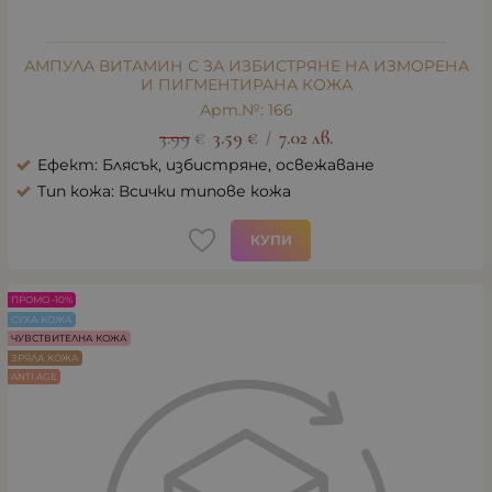
АМПУЛА ВИТАМИН С ЗА ИЗБИСТРЯНЕ НА ИЗМОРЕНА
И ПИГМЕНТИРАНА КОЖА
Арт.№: 166
3.99
€
3.59
€
7.02
лв.
/
Ефект: Блясък, избистряне, освежаване
Тип кожа: Всички типове кожа
КУПИ
ПРОМО -10%
СУХА КОЖА
ЧУВСТВИТЕЛНА КОЖА
ЗРЯЛА КОЖА
ANTI AGE