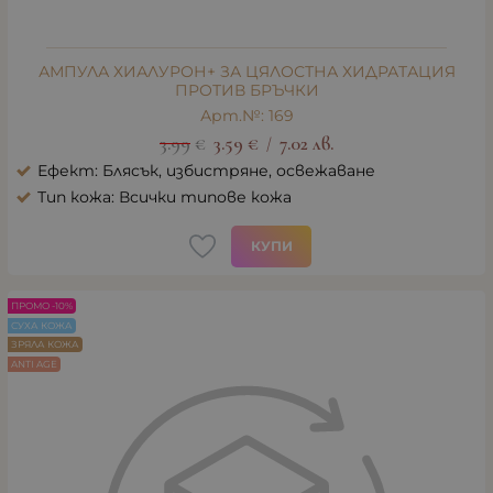
АМПУЛА ХИАЛУРОН+ ЗА ЦЯЛОСТНА ХИДРАТАЦИЯ
ПРОТИВ БРЪЧКИ
Арт.№: 169
3.99
€
3.59
€
7.02
лв.
/
Ефект: Блясък, избистряне, освежаване
Тип кожа: Всички типове кожа
КУПИ
ПРОМО -10%
СУХА КОЖА
ЗРЯЛА КОЖА
ANTI AGE