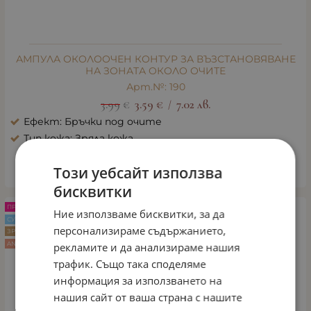
АМПУЛА ОКОЛООЧЕН КОНТУР ЗА ВЪЗСТАНОВЯВАНЕ
НА ЗОНАТА ОКОЛО ОЧИТЕ
Арт.№: 190
3.99
€
3.59
€
7.02
лв.
/
Ефект: Бръчки под очите
Тип кожа: Зряла кожа
Този уебсайт използва
КУПИ
бисквитки
ПРОМО -10%
Ние използваме бисквитки, за да
СУХА КОЖА
персонализираме съдържанието,
ЗРЯЛА КОЖА
ANTI AGE
рекламите и да анализираме нашия
трафик. Също така споделяме
информация за използването на
нашия сайт от ваша страна с нашите