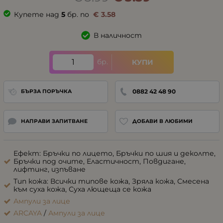
Купете над
5
бр. по
€
3.58
В наличност
бр.
КУПИ
0882 42 48 90
БЪРЗА ПОРЪЧКА
НАПРАВИ ЗАПИТВАНЕ
ДОБАВИ В ЛЮБИМИ
Ефект: Бръчки по лицето, Бръчки по шия и деколте,
Бръчки под очите, Еластичност, Повдигане,
лифтинг, изпъване
Тип кожа: Всички типове кожа, Зряла кожа, Смесена
към суха кожа, Суха лющеща се кожа
Ампули за лице
ARCAYA
/
Ампули за лице