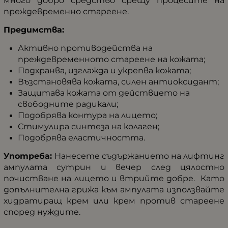
много добро средство срещу процесите на
преждевременно стареене.
Предимства:
Активно противодейства на
преждевременното стареене на кожата;
Подхранва, изглажда и укрепва кожата;
Възстановява кожата, силен антиоксидант;
Защитава кожата от действието на
свободните радикали;
Подобрява контура на лицето;
Стимулира синтеза на колаген;
Подобрява еластичността.
Употреба:
Нанесете съдържанието на лифтинг
ампулата сутрин и вечер след цялостно
почистване на лицето и втрийте добре. Като
допълнителна грижа към ампулата използвайте
хидратиращ крем или крем против стареене
според нуждите.