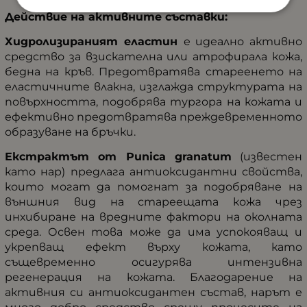
Действие на активните съставки:
Хидролизираният еластин
е идеално активно
средство за взискателна или атрофирала кожа,
бедна на кръв. Предотвратява стареенето на
еластичните влакна, изглажда структурата на
повърхността, подобрява тургора на кожата и
ефективно предотвратява преждевременното
образуване на бръчки.
Екстрактът от Punica granatum
(известен
като нар) предлага антиоксидантни свойства,
които могат да помогнат за подобряване на
външния вид на стареещата кожа чрез
инхибиране на вредните фактори на околната
среда. Освен това може да има успокояващ и
укрепващ ефект върху кожата, като
същевременно осигурява интензивна
регенерация на кожата. Благодарение на
активния си антиоксидантен състав, нарът е