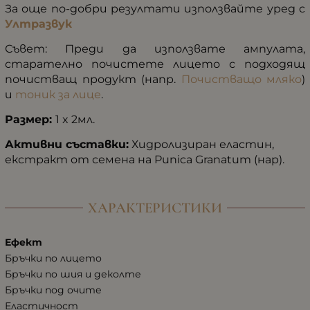
За още по-добри резултати използвайте уред с
Ултразвук
Съвет: Преди да използвате ампулата,
старателно почистете лицето с подходящ
почистващ продукт (напр.
Почистващо мляко
)
и
тоник за лице
.
Размер:
1 x 2мл.
Активни съставки:
Хидролизиран еластин,
екстракт от семена на Punica Granatum (нар).
ХАРАКТЕРИСТИКИ
Ефект
Бръчки по лицето
Бръчки по шия и деколте
Бръчки под очите
Еластичност