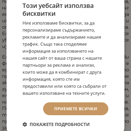
подобрявяне еластичността на кожата,
Този уебсайт използва
намаляване на бръчките и за видим лифтинг
бисквитки
ефект. Този ампулен серум е разработен за
интензивно изглаждане на бръчките и
Ние използваме бисквитки, за да
оптимална грижа за взискателната, зряла кожа.
персонализираме съдържанието,
Еластичността на кожата може бързо да се
рекламите и да анализираме нашия
увеличи, а повърхностната структура да се
трафик. Също така споделяме
изглади.
информация за използването на
Еластинът е ендогенен протеин от гъвкави
нашия сайт от ваша страна с нашите
фибри, който прави кожата еластична. Той е
партньори за реклама и анализи,
един от протеините, които тялото
които може да я комбинират с друга
произвежда само. С възрастта обаче
информация, която сте им
активността на еластина намалява – кожата
предоставили или която са събрали от
губи своята еластичност. Доставен отвън,
вашето използване на техните услуги.
еластинът придава на кожата стегнатост и
намалява дълбочината на бръчките.
Повърхността на кожата се изглажда,
ПРИЕМЕТЕ ВСИЧКИ
тургорът се подобрява и ефикасно се
предотвратява преждевременното
ПОКАЖЕТЕ ПОДРОБНОСТИ
задълбочаване на бръчките.