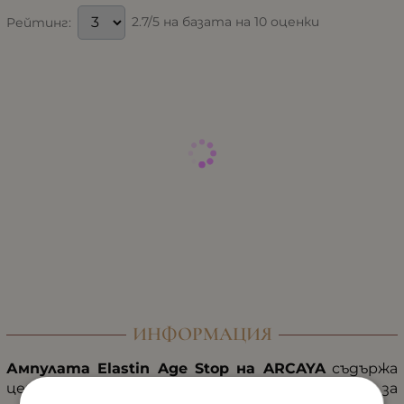
2.7/5 на базата на 10 оценки
Рейтинг:
ИНФОРМАЦИЯ
Ампулата Elastin Age Stop на ARCAYA
съдържа
ценни активни съставки, които ще помогнат за