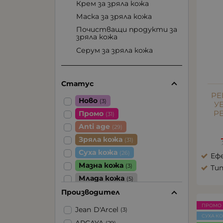
Крем за зряла кожа
Маска за зряла кожа
Почистващи продукти за
зряла кожа
Серум за зряла кожа
Статус
РЕ
Ново
(3)
У
Р
Промо
(31)
Anti age
(29)
Зряла кожа
(31)
Суха кожа
(26)
Еф
Мазна кожа
(3)
Тип
Млада кожа
(5)
Чувствителна кожа
Производител
(9)
ПРОМО 
Jean D'Arcel
(3)
СУХА К
ARCAYA
(29)