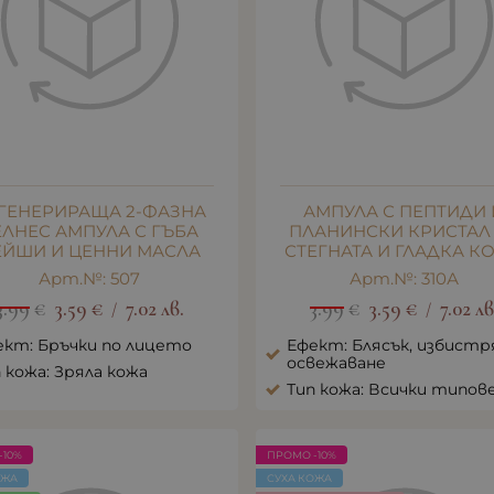
ГЕНЕРИРАЩА 2-ФАЗНА
АМПУЛА С ПЕПТИДИ 
ЕЛНЕС АМПУЛА С ГЪБА
ПЛАНИНСКИ КРИСТАЛ
ЕЙШИ И ЦЕННИ МАСЛА
СТЕГНАТА И ГЛАДКА К
Арт.№: 507
Арт.№: 310А
3.99
€
3.59
€
7.02
лв.
3.99
€
3.59
€
7.02
лв
/
/
ект: Бръчки по лицето
Ефект: Блясък, избистр
освежаване
 кожа: Зряла кожа
Тип кожа: Всички типов
-10%
ПРОМО -10%
ОЖА
СУХА КОЖА