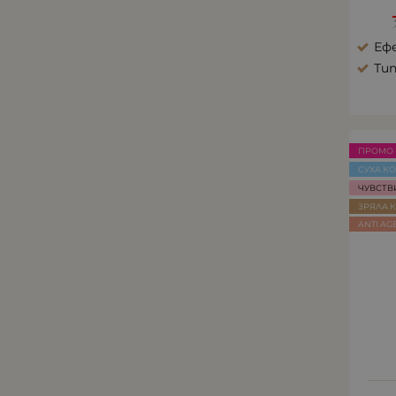
Еф
Тип
ПРОМО 
СУХА К
ЧУВСТВ
ЗРЯЛА 
ANTI AG