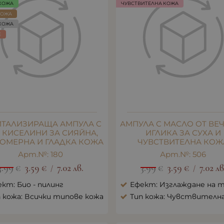
КОЖА
ЧУВСТВИТЕЛНА КОЖА
КОЖА
КОЖА
E
ИТАЛИЗИРАЩА АМПУЛА С
АМПУЛА С МАСЛО ОТ ВЕ
 КИСЕЛИНИ ЗА СИЯЙНА,
ИГЛИКА ЗА СУХА И
ОМЕРНА И ГЛАДКА КОЖА
ЧУВСТВИТЕЛНА КОЖ
Арт.№: 180
Арт.№: 506
3.99
€
3.59
€
7.02
лв.
3.99
€
3.59
€
7.02
лв
/
/
кт: Био - пилинг
Ефект: Изглаждане на 
 кожа: Всички типове кожа
Тип кожа: Чувствителн