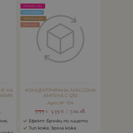
ПРОМО -10%
СУХА КОЖА
ЗРЯЛА КОЖА
ANTI AGE
НЕ НА
КОНЦЕНТРИРАНА ЛУКСОЗНА
ВИЗИЯ
АМПУЛА С Q10
Арт.№: 194
.
3.99
€
3.59
€
7.02
лв.
/
яне,
Ефект: Бръчки по лицето
Тип кожа: Зряла кожа
е кожа