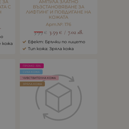
E ЗА
АМПУЛА ЗЛАТНО
ТА С
ВЪЗСТАНОВЯВАНЕ ЗА
Н
ЛИФТИНГ И ПОВДИГАНЕ НА
КОЖАТА
Арт.№: 176
.
3.99
€
3.59
€
7.02
лв.
/
то
Ефект: Бръчки по лицето
е кожа
Тип кожа: Зряла кожа
ПРОМО -10%
СУХА КОЖА
ЧУВСТВИТЕЛНА КОЖА
ЗРЯЛА КОЖА