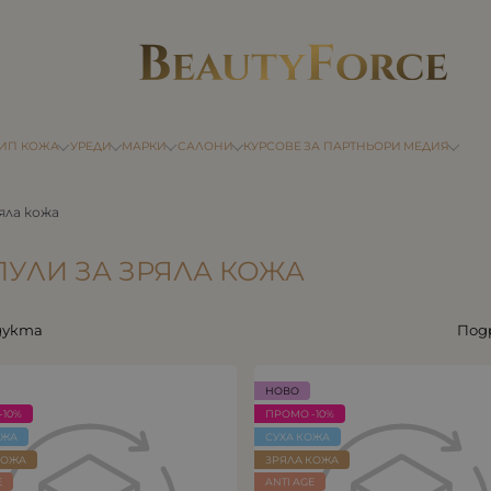
ТИП КОЖА
УРЕДИ
МАРКИ
САЛОНИ
КУРСОВЕ
ЗА ПАРТНЬОРИ
МЕДИЯ
яла кожа
УЛИ ЗА ЗРЯЛА КОЖА
дукта
Под
НОВО
-10%
ПРОМО -10%
ОЖА
СУХА КОЖА
КОЖА
ЗРЯЛА КОЖА
E
ANTI AGE