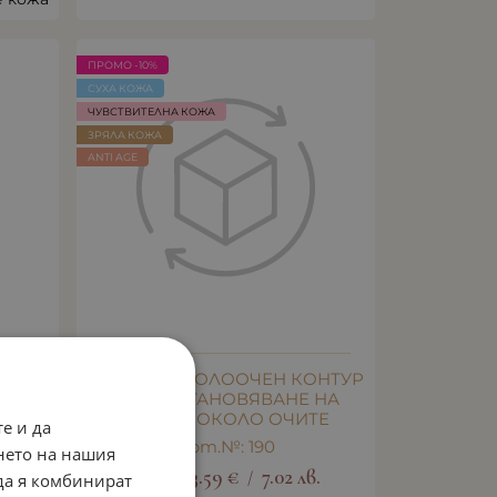
ПРОМО -10%
СУХА КОЖА
ЧУВСТВИТЕЛНА КОЖА
ЗРЯЛА КОЖА
ANTI AGE
ЗА
АМПУЛА ОКОЛООЧЕН КОНТУР
 И
ЗА ВЪЗСТАНОВЯВАНЕ НА
ЗОНАТА ОКОЛО ОЧИТЕ
е и да
Арт.№: 190
нето на нашия
.
3.99
€
3.59
€
7.02
лв.
/
 да я комбинират