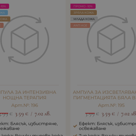
-10%
ПРОМО -10%
ОЖА
ЗРЯЛА КОЖА
КОЖА
МЛАДА КОЖА
E
ANTI AGE
ПУЛА ЗА ИНТЕНЗИВНА
АМПУЛА ЗА ИЗСВЕТЛЯВА
НОЩНА ТЕРАПИЯ
ПИГМЕНТАЦИЯТА БЯЛА 
Арт.№: 196
Арт.№: 195
3.99
€
3.59
€
7.02
лв.
3.99
€
3.59
€
7.02
лв
/
/
кт: Блясък, избистряне,
Ефект: Блясък, избистр
вежаване
освежаване
 кожа: Всички типове кожа
Тип кожа: Всички типов