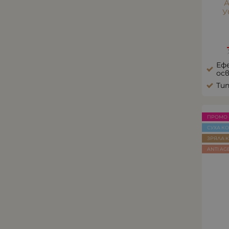
У
Ефе
ос
Тип
ПРОМО 
СУХА К
ЗРЯЛА 
ANTI AG