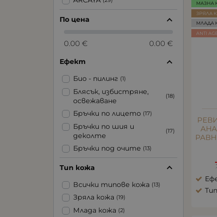
МАЗНА 
ЗРЯЛА 
По цена
МЛАДА 
ANTI AG
0.00 €
0.00 €
Ефект
Био - пилинг
(1)
Блясък, избистряне,
(18)
освежаване
Бръчки по лицето
(17)
РЕВ
Бръчки по шия и
AHA
(17)
деколте
РАВН
Бръчки под очите
(13)
Еластичност
(25)
Тип кожа
Зачервяване от
Ефе
(2)
всякакъв характер
Всички типове кожа
(13)
Тип
Избелване
(4)
Зряла кожа
(19)
Изгаряне
(1)
Млада кожа
(2)