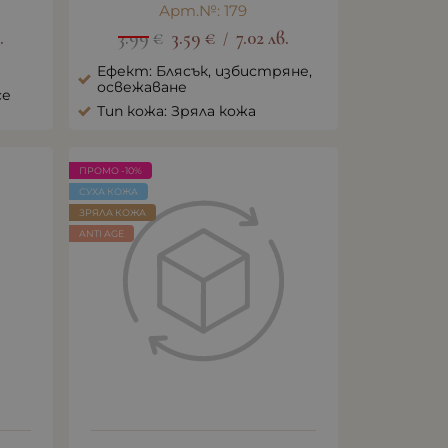
Арт.№: 179
.
3.99
€
3.59
€
7.02
лв.
/
Ефект: Блясък, избистряне,
освежаване
се
Тип кожа: Зряла кожа
ПРОМО -10%
СУХА КОЖА
ЗРЯЛА КОЖА
ANTI AGE