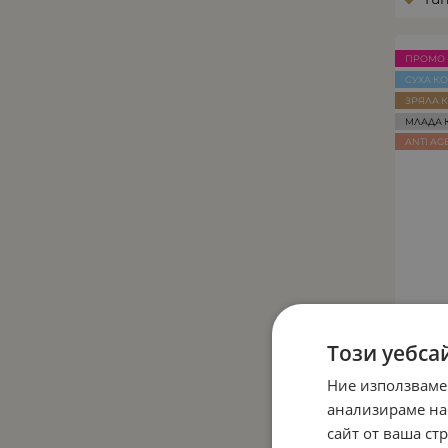
Успокояващ ефект
(2)
Хидратация
(16)
ПРОМО 
Подхранване
(24)
СУХА К
ЗРЯЛА 
МЛАДА 
ANTI AG
А
Този уебса
РАВ
Ние използваме
анализираме на
сайт от ваша ст