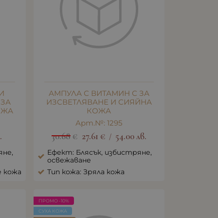
И
АМПУЛА С ВИТАМИН С ЗА
 ЗА
ИЗСВЕТЛЯВАНЕ И СИЯЙНА
ОЖА
КОЖА
Арт.№: 1295
.
30.68
€
27.61
€
54.00
лв.
/
яне,
Ефект: Блясък, избистряне,
освежаване
е кожа
Тип кожа: Зряла кожа
ПРОМО -10%
СУХА КОЖА