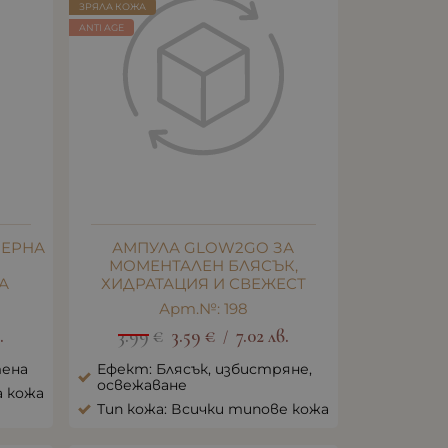
ЗРЯЛА КОЖА
ANTI AGE
ЧЕРНА
АМПУЛА GLOW2GO ЗА
МОМЕНТАЛЕН БЛЯСЪК,
А
ХИДРАТАЦИЯ И СВЕЖЕСТ
Арт.№: 198
.
3.99
€
3.59
€
7.02
лв.
/
тена
Ефект: Блясък, избистряне,
освежаване
а кожа
Тип кожа: Всички типове кожа