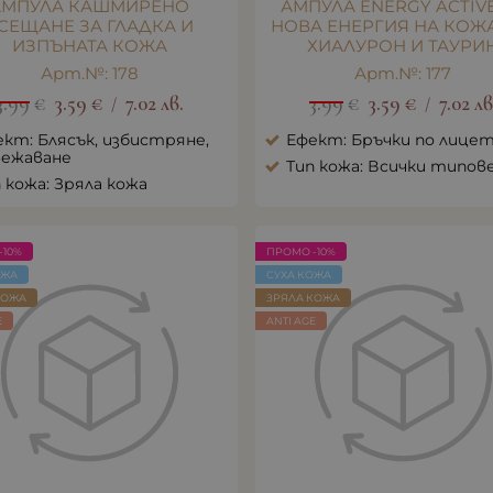
АМПУЛА КАШМИРЕНО
АМПУЛА ENERGY ACTIV
СЕЩАНЕ ЗА ГЛАДКА И
НОВА ЕНЕРГИЯ НА КОЖА
ИЗПЪНАТА КОЖА
ХИАЛУРОН И ТАУРИ
Арт.№: 178
Арт.№: 177
3.99
€
3.59
€
7.02
лв.
3.99
€
3.59
€
7.02
лв
/
/
кт: Блясък, избистряне,
Ефект: Бръчки по лице
вежаване
Тип кожа: Всички типов
 кожа: Зряла кожа
-10%
ПРОМО -10%
ОЖА
СУХА КОЖА
КОЖА
ЗРЯЛА КОЖА
E
ANTI AGE