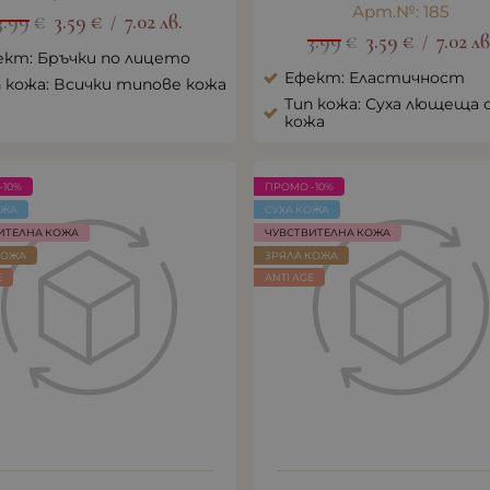
Арт.№: 185
3.99
€
3.59
€
7.02
лв.
/
3.99
€
3.59
€
7.02
лв
/
ект: Бръчки по лицето
Ефект: Еластичност
 кожа: Всички типове кожа
Тип кожа: Суха лющеща 
кожа
-10%
ПРОМО -10%
ОЖА
СУХА КОЖА
ИТЕЛНА КОЖА
ЧУВСТВИТЕЛНА КОЖА
КОЖА
ЗРЯЛА КОЖА
E
ANTI AGE