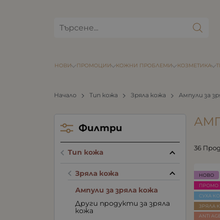
НОВИ
ПРОМОЦИИ
КОЖНИ ПРОБЛЕМИ
КОЗМЕТИКА
Начало
Тип кожа
Зряла кожа
Ампули за зр
АМП
Филтри
36 Про
Тип кожа
Зряла кожа
НОВО
ПРОМО 
Ампули за зряла кожа
СУХА К
Други продукти за зряла
ЗРЯЛА 
кожа
ANTI AG