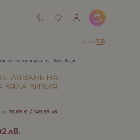
ЗА НАС
ване на пигментацията - Бяла Визия
ВЕТЛЯВАНЕ НА
 БЯЛА ВИЗИЯ
над
76.69
€
/
149.99
лв.
02
лв.