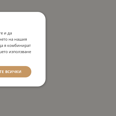
е и да
нето на нашия
 да я комбинират
ашето използване
ТЕ ВСИЧКИ