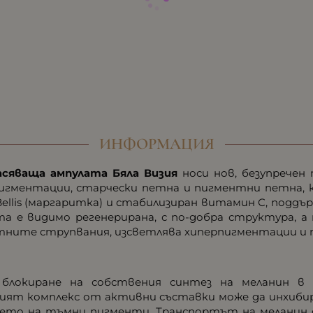
ИНФОРМАЦИЯ
асяваща ампулата Бяла Визия
носи нов, безупречен
игментации, старчески петна и пигментни петна,
lis (маргаритка) и стабилизиран витамин С, подд
 е видимо регенерирана, с по-добра структура, а
нтните струпвания, изсветлява хиперпигментации и 
 блокиране на собствения синтез на меланин 
аният комплекс от активни съставки може да инхиб
нето на тъмни пигменти. Транспортът на меланин 