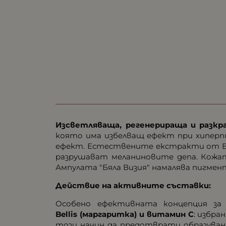
Изсветляваща, регенериращa и разкр
която има избелващ ефект при хиперп
ефект. Естествените екстракти от Bel
разрушават меланиновите депа. Кожата
Ампулата "Бяла Визия" намалява пигме
Действие на активните съставки:
Особено ефективната концепция за
Bellis (маргаритка) и витамин С
: избр
този начин да предотврати образува