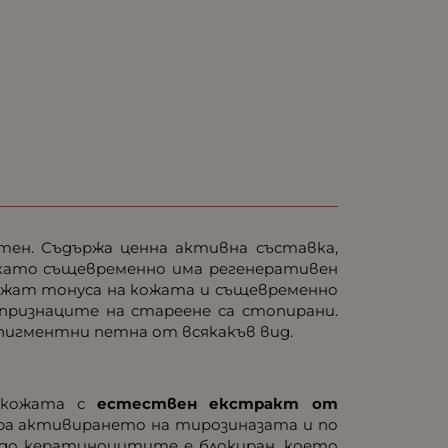
 тен. Съдържа ценна активна съставка,
 като същевременно има регенеративен
ържат тонуса на кожата и същевременно
 признаците на стареене са стопирани.
пигментни петна от всякакъв вид.
в кожата с
естествен екстракт от
ира активирането на тирозиназата и по
до кератиноцитите е блокиран, което