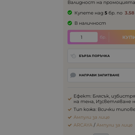
Валидност на промоцият
Купете над
5
бр. по
3.58
В наличност
бр.
КУП
БЪРЗА ПОРЪЧКА
НАПРАВИ ЗАПИТВАНЕ
Ефект: Блясък, избистря
на тена, Изсветляване 
Тип кожа: Всички типове
Ампули за лице
ARCAYA
/
Ампули за лице