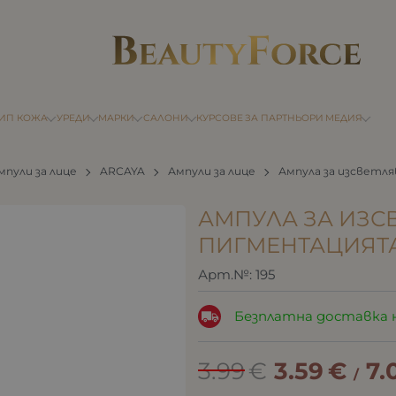
ТИП КОЖА
УРЕДИ
МАРКИ
САЛОНИ
КУРСОВЕ
ЗА ПАРТНЬОРИ
МЕДИЯ
мпули за лице
ARCAYA
Ампули за лице
Ампула за изсветля
АМПУЛА ЗА ИЗС
ПИГМЕНТАЦИЯТА
Арт.№:
195
Безплатна доставка 
3.99
€
3.59
€
7.
/