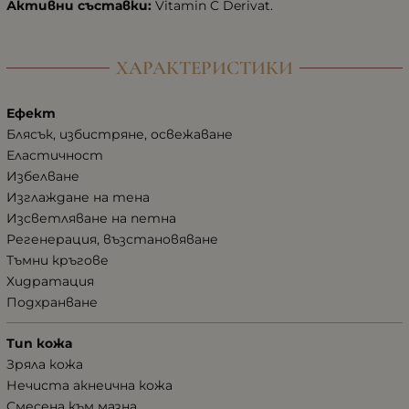
Активни съставки:
Vitamin C Derivat.
ХАРАКТЕРИСТИКИ
Ефект
Блясък, избистряне, освежаване
Еластичност
Избелване
Изглаждане на тена
Изсветляване на петна
Регенерация, възстановяване
Тъмни кръгове
Хидратация
Подхранване
Тип кожа
Зряла кожа
Нечиста акнеична кожа
Смесена към мазна