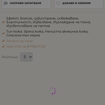
НАПРАВИ ЗАПИТВАНЕ
ДОБАВИ В ЛЮБИМИ
Ефект: Блясък, избистряне, освежаване,
Еластичност, Избелване, Изглаждане на тена,
Изсветляване на петна
Тип кожа: Зряла кожа, Нечиста акнеична кожа,
Смесена към мазна
Ампули за лице
Jean D'Arcel
/
PRESTIGE
Рейтинг: