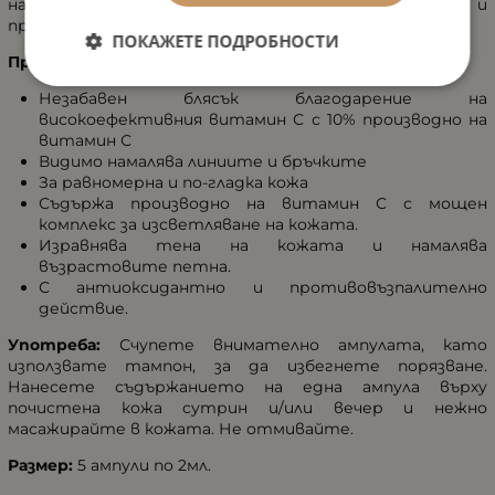
намалява възрастовите петна. С антиоксидантно и
противовъзпалително действие.
ПОКАЖЕТЕ ПОДРОБНОСТИ
Предимства:
Незабавен блясък благодарение на
високоефективния витамин С с 10% производно на
витамин С
Видимо намалява линиите и бръчките
За равномерна и по-гладка кожа
Съдържа производно на витамин С с мощен
комплекс за изсветляване на кожата.
Изравнява тена на кожата и намалява
възрастовите петна.
С антиоксидантно и противовъзпалително
действие.
Употреба:
Счупете внимателно ампулата, като
използвате тампон, за да избегнете порязване.
Нанесете съдържанието на една ампула върху
почистена кожа сутрин и/или вечер и нежно
масажирайте в кожата. Не отмивайте.
Размер:
5 ампули по 2мл.