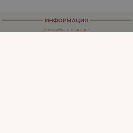
ИНФОРМАЦИЯ
Доставка и плащане
Връщане и замяна
Общи условия за ползване
Политиката за поверителност
Политика за използване на бисквитки
При възникване на спор, свързан с покупка онлайн,
можете да ползвате сайта ОРС
Вашите права
Отказ от сделка
За Нас
Карта на сайта