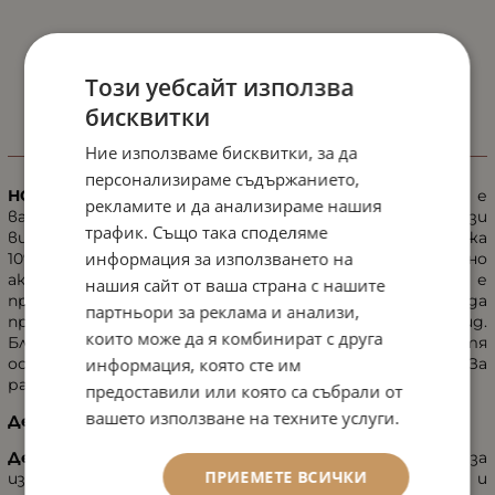
Този уебсайт използва
бисквитки
Ние използваме бисквитки, за да
ИНФОРМАЦИЯ
персонализираме съдържанието,
НОВО от JEAN D'ARCEL!
Ампулата с витамин С е
рекламите и да анализираме нашия
вашият ключ към незабавен блясък и сияйна кожа! Този
трафик. Също така споделяме
високоефективен концентрат на витамин С съдържа
информация за използването на
10% производно на витамин С, което специално
активира сиянието на кожата. Ампулата е
нашия сайт от ваша страна с нашите
предназначена да минимизира линиите и бръчките и да
партньори за реклама и анализи,
придаде на кожата ви равномерен и по-гладък вид.
които може да я комбинират с друга
Благодарение на усъвършенстваната си формула, тя
информация, която сте им
осигурява ревитализирана и освежена кожа. За
равномерна и по-гладка кожа.
предоставили или която са събрали от
вашето използване на техните услуги.
Действие на активните съставки:
Дериват на витамин С
с мощен комплекс за
ПРИЕМЕТЕ ВСИЧКИ
изсветляване на кожата. Изравнява тена на кожата и