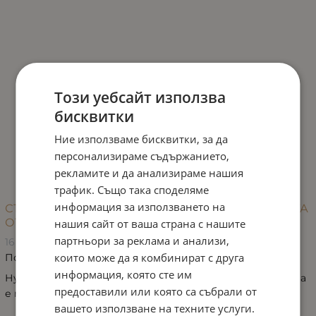
Този уебсайт използва
бисквитки
Ние използваме бисквитки, за да
персонализираме съдържанието,
рекламите и да анализираме нашия
трафик. Също така споделяме
информация за използването на
СЪВЕТИ ЗА ПРАВИЛНА ГРИЖА ЗА МЛАДАТА КОЖА
ОТ ARCAYA
нашия сайт от ваша страна с нашите
партньори за реклама и анализи,
16 март 2024
които може да я комбинират с друга
Полезни съвети
информация, която сте им
Нуждае ли се младата кожа от специални грижи и кога
предоставили или която са събрали от
е подходящо да започнем с тях - тук ще разгледаме...
вашето използване на техните услуги.