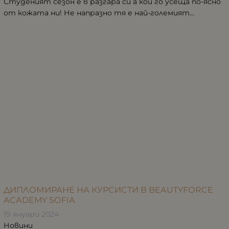
Студеният сезон е в разгара си а кой го усеща по-ясно
от кожата ни! Не напразно тя е най-големият...
ДИПЛОМИРАНЕ НА КУРСИСТИ В BEAUTYFORCE
ACADEMY SOFIA
19 януари 2024
Новини