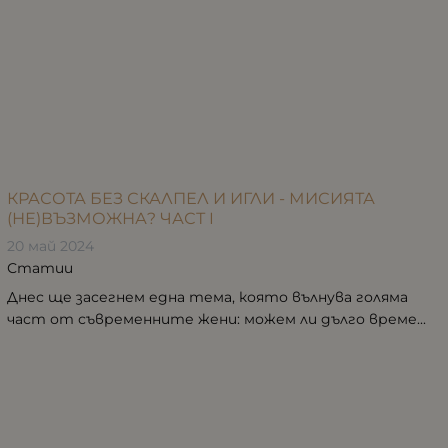
КРАСОТА БЕЗ СКАЛПЕЛ И ИГЛИ - МИСИЯТА
(НЕ)ВЪЗМОЖНА? ЧАСТ I
20 май 2024
Статии
Днес ще засегнем една тема, която вълнува голяма
част от съвременните жени: можем ли дълго време...