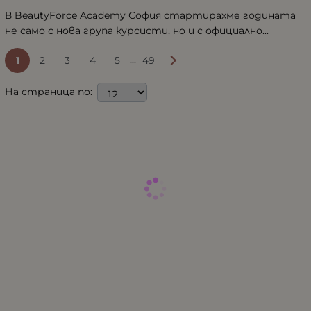
В BeautyForce Academy София стартирахме годината
не само с нова група курсисти, но и с официално...
...
1
2
3
4
5
49
На страница по: