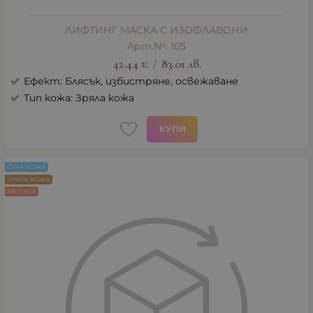
ЛИФТИНГ МАСКА С ИЗОФЛАВОНИ
Арт.№: 105
42.44
€
83.01
лв.
/
Ефект: Блясък, избистряне, освежаване
Тип кожа: Зряла кожа
КУПИ
СУХА КОЖА
ЗРЯЛА КОЖА
ANTI AGE