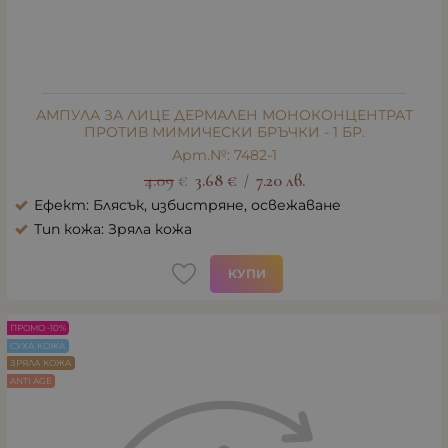
АМПУЛА ЗА ЛИЦЕ ДЕРМАЛЕН МОНОКОНЦЕНТРАТ
ПРОТИВ МИМИЧЕСКИ БРЪЧКИ - 1 БР.
Арт.№: 7482-1
4.09
€
3.68
€
7.20
лв.
/
Ефект: Блясък, избистряне, освежаване
Тип кожа: Зряла кожа
КУПИ
ПРОМО -10%
СУХА КОЖА
ЗРЯЛА КОЖА
ANTI AGE