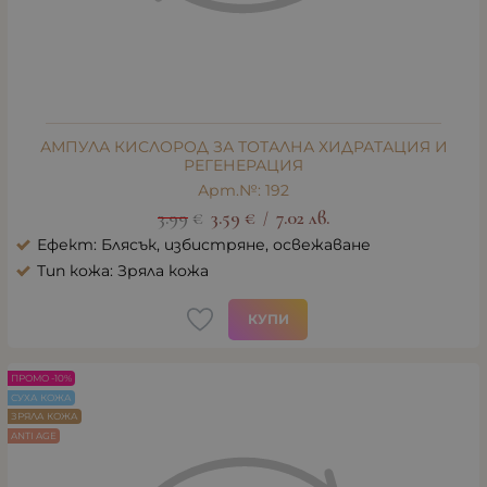
АМПУЛА КИСЛОРОД ЗА ТОТАЛНА ХИДРАТАЦИЯ И
РЕГЕНЕРАЦИЯ
Арт.№: 192
3.99
€
3.59
€
7.02
лв.
/
Ефект: Блясък, избистряне, освежаване
Тип кожа: Зряла кожа
КУПИ
ПРОМО -10%
СУХА КОЖА
ЗРЯЛА КОЖА
ANTI AGE