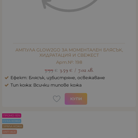
АМПУЛА GLOW2GO ЗА МОМЕНТАЛЕН БЛЯСЪК,
ХИДРАТАЦИЯ И СВЕЖЕСТ
Арт.№: 198
3.99
€
3.59
€
7.02
лв.
/
Ефект: Блясък, избистряне, освежаване
Тип кожа: Всички типове кожа
КУПИ
ПРОМО -10%
СУХА КОЖА
ЗРЯЛА КОЖА
ANTI AGE