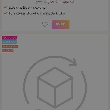
3.99
€
3.59
€
7.02
лв.
/
Ефект: Био - пилинг
Тип кожа: Всички типове кожа
КУПИ
ПРОМО -10%
СУХА КОЖА
ЗРЯЛА КОЖА
ANTI AGE