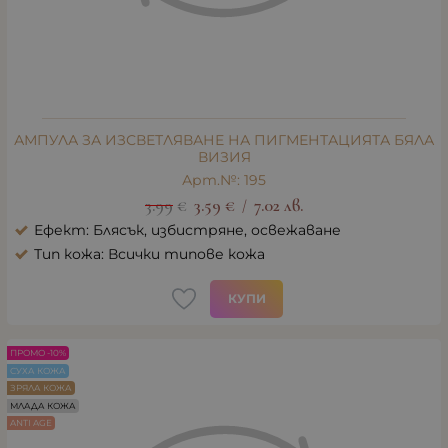
АМПУЛА ЗА ИЗСВЕТЛЯВАНЕ НА ПИГМЕНТАЦИЯТА БЯЛА
ВИЗИЯ
Арт.№: 195
3.99
€
3.59
€
7.02
лв.
/
Ефект: Блясък, избистряне, освежаване
Тип кожа: Всички типове кожа
КУПИ
ПРОМО -10%
СУХА КОЖА
ЗРЯЛА КОЖА
МЛАДА КОЖА
ANTI AGE