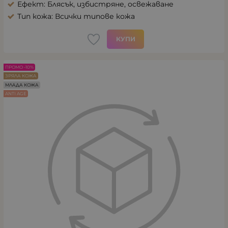
Ефект: Блясък, избистряне, освежаване
Тип кожа: Всички типове кожа
КУПИ
ПРОМО -10%
ЗРЯЛА КОЖА
МЛАДА КОЖА
ANTI AGE