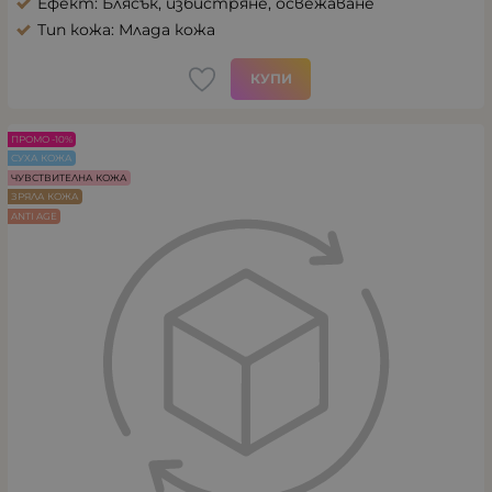
Ефект: Блясък, избистряне, освежаване
Тип кожа: Млада кожа
КУПИ
ПРОМО -10%
СУХА КОЖА
ЧУВСТВИТЕЛНА КОЖА
ЗРЯЛА КОЖА
ANTI AGE