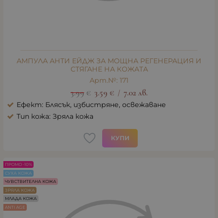
АМПУЛА АНТИ ЕЙДЖ ЗА МОЩНА РЕГЕНЕРАЦИЯ И
СТЯГАНЕ НА КОЖАТА
Арт.№: 171
3.99
€
3.59
€
7.02
лв.
/
Ефект: Блясък, избистряне, освежаване
Тип кожа: Зряла кожа
КУПИ
ПРОМО -10%
СУХА КОЖА
ЧУВСТВИТЕЛНА КОЖА
ЗРЯЛА КОЖА
МЛАДА КОЖА
ANTI AGE