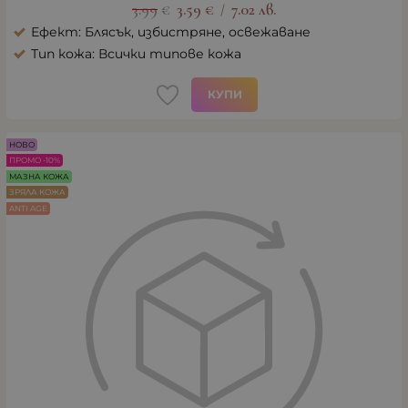
3.99
€
3.59
€
7.02
лв.
/
Ефект: Блясък, избистряне, освежаване
Тип кожа: Всички типове кожа
КУПИ
НОВО
ПРОМО -10%
МАЗНА КОЖА
ЗРЯЛА КОЖА
ANTI AGE