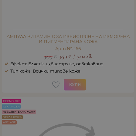
АМПУЛА ВИТАМИН С ЗА ИЗБИСТРЯНЕ НА ИЗМОРЕНА
И ПИГМЕНТИРАНА КОЖА
Арт.№: 166
3.99
€
3.59
€
7.02
лв.
/
Ефект: Блясък, избистряне, освежаване
Тип кожа: Всички типове кожа
КУПИ
ПРОМО -10%
СУХА КОЖА
ЧУВСТВИТЕЛНА КОЖА
ЗРЯЛА КОЖА
ANTI AGE