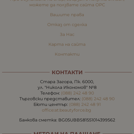
можете да ползвате сайта ОРС
Вашите права
Отказ от сделка
За Нас
Карта на сайта
Контакти
КОНТАКТИ
Стара Загора, Пк. 6000,
ул. "Никола Икономов" №8
Телефон:
(088) 242 48 90
Търговски представител:
(088) 242 48 90
Бюти център:
(088) 242 48 91
office:at:beautyforce.bg
Банкова сметка: BG05UBBS81551014399562
МЕТОДИ НА ПЛАЩАНЕ