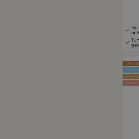
Ефе
ос
Тип
де
ОБНОВ
СУХА К
ЗРЯЛА 
ANTI AG