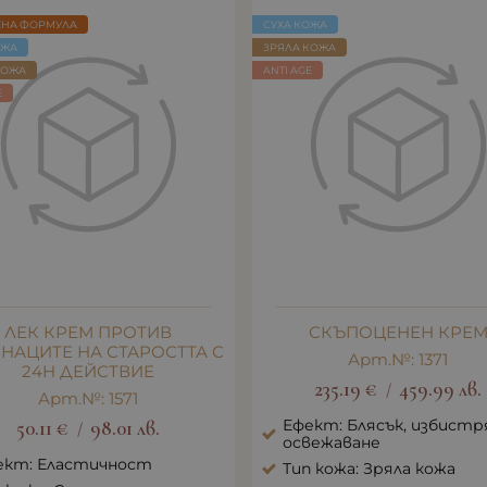
ЕНА ФОРМУЛА
СУХА КОЖА
ОЖА
ЗРЯЛА КОЖА
КОЖА
ANTI AGE
E
ЛЕК КРЕМ ПРОТИВ
СКЪПОЦЕНЕН КРЕ
НАЦИТЕ НА СТАРОСТТА С
Арт.№: 1371
24H ДЕЙСТВИЕ
235.19
€
459.99
лв.
/
Арт.№: 1571
Ефект: Блясък, избистр
50.11
€
98.01
лв.
/
освежаване
ект: Еластичност
Тип кожа: Зряла кожа