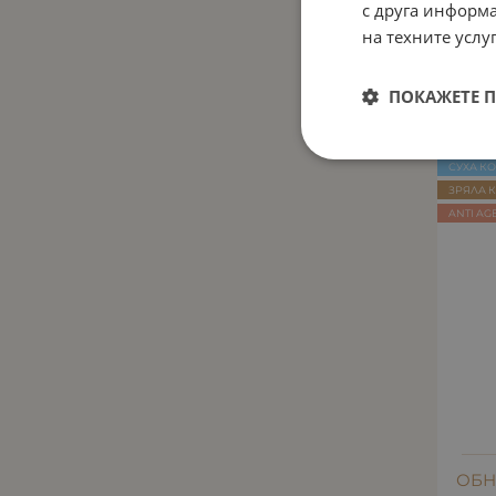
с друга информа
на техните услуг
Еф
Тип
ПОКАЖЕТЕ 
СУХА К
ЗРЯЛА 
ANTI AG
ОБН