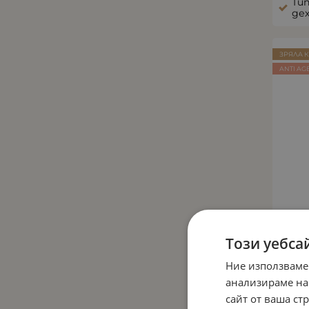
Тип
де
ЗРЯЛА 
ANTI AG
Този уебса
КРЕ
ЕКС
Ние използваме
СТЯ
анализираме на
сайт от ваша ст