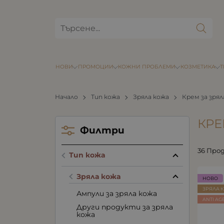
НОВИ
ПРОМОЦИИ
КОЖНИ ПРОБЛЕМИ
КОЗМЕТИКА
Начало
Тип кожа
Зряла кожа
Крем за зрял
КРЕ
Филтри
36 Про
Тип кожа
Зряла кожа
НОВО
ЗРЯЛА 
Ампули за зряла кожа
ANTI AG
Други продукти за зряла
кожа