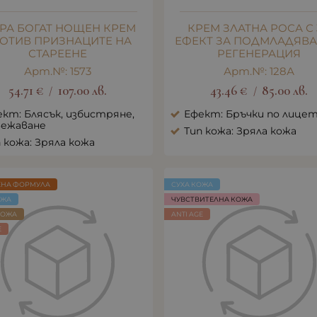
ТРА БОГАТ НОЩЕН КРЕМ
КРЕМ ЗЛАТНА РОСА С
ОТИВ ПРИЗНАЦИТЕ НА
ЕФЕКТ ЗА ПОДМЛАДЯВА
СТАРЕЕНЕ
РЕГЕНЕРАЦИЯ
Арт.№: 1573
Арт.№: 128А
54.71
€
107.00
лв.
43.46
€
85.00
лв.
/
/
кт: Блясък, избистряне,
Ефект: Бръчки по лице
вежаване
Тип кожа: Зряла кожа
 кожа: Зряла кожа
ЕНА ФОРМУЛА
СУХА КОЖА
ОЖА
ЧУВСТВИТЕЛНА КОЖА
КОЖА
ANTI AGE
E