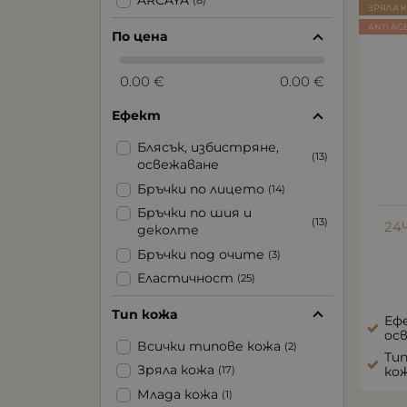
ЗРЯЛА 
ANTI AG
По цена
0.00 €
0.00 €
Ефект
Блясък, избистряне,
(13)
освежаване
Бръчки по лицето
(14)
Бръчки по шия и
(13)
24
деколте
Бръчки под очите
(3)
Еластичност
(25)
Зачервяване от
(1)
Тип кожа
всякакъв характер
Ефе
ос
Избелване
(3)
Всички типове кожа
(2)
Тип
Изглаждане на тена
(10)
Зряла кожа
ко
(17)
Изсветляване на петна
(2)
Млада кожа
(1)