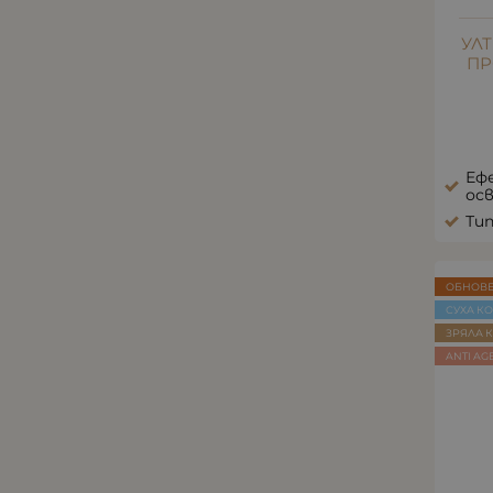
УЛ
ПР
Ефе
ос
Тип
ОБНОВ
СУХА К
ЗРЯЛА 
ANTI AG