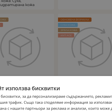
 кожа: Суха,
хидратирана кожа
КОЖА
ОБНОВЕНА ФОРМУЛА
E
СУХА КОЖА
ЗРЯЛА КОЖА
ANTI AGE
йт използва бисквитки
М ЗА ЛИЦЕ С КОЛАГЕН И
БОГАТ ПОДХРАНВАЩ КР
ТРАКТ ОТ ВОДОРАСЛИ ЗА
24H ДЕЙСТВИЕ
 бисквитки, за да персонализираме съдържанието, рекламит
ГАНЕ И РЕГЕНЕРАЦИЯ НА
Арт.№: 1572
шия трафик. Също така споделяме информация за използва
КОЖАТА
51.64
€
101.00
лв.
рана с нашите партньори за реклама и анализи, които може
/
Арт.№: 125А