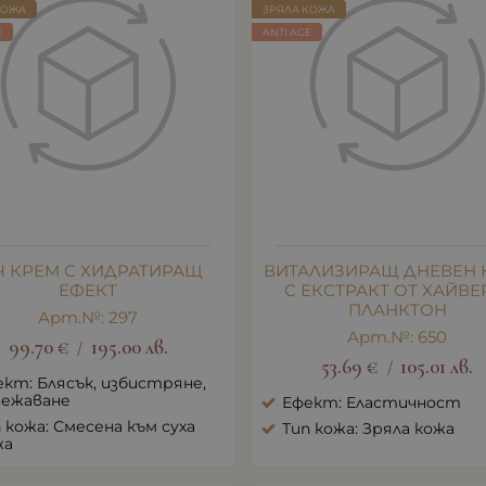
КОЖА
ЗРЯЛА КОЖА
E
ANTI AGE
Ч КРЕМ С ХИДРАТИРАЩ
ВИТАЛИЗИРАЩ ДНЕВЕН 
ЕФЕКТ
С ЕКСТРАКТ ОТ ХАЙВЕ
ПЛАНКТОН
Арт.№: 297
Арт.№: 650
99.70
€
195.00
лв.
/
53.69
€
105.01
лв.
/
кт: Блясък, избистряне,
вежаване
Ефект: Еластичност
 кожа: Смесена към суха
Тип кожа: Зряла кожа
жа