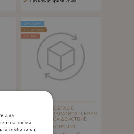
Тип кожа: Зряла кожа
СУХА КОЖА
ЗРЯЛА КОЖА
ANTI AGE
ЕМ С
VEGETALIE
ДЪЛБОКОХИДРАТИРАЩ КРЕМ
е и да
С 24 ЧАСА ДЕЙСТВИЕ
нето на нашия
Арт.№: 11411
 да я комбинират