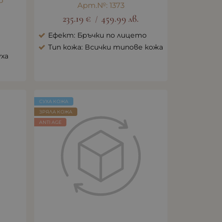
Р
Арт.№: 1373
235.19
€
459.99
лв.
/
Ефект: Бръчки по лицето
Тип кожа: Всички типове кожа
уха
СУХА КОЖА
ЗРЯЛА КОЖА
ANTI AGE