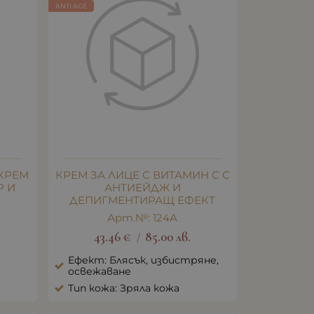
ANTI AGE
КРЕМ
КРЕМ ЗА ЛИЦЕ С ВИТАМИН С С
Р И
АНТИЕЙДЖ И
ДЕПИГМЕНТИРАЩ ЕФЕКТ
Арт.№: 124А
43.46
€
85.00
лв.
/
Ефект: Блясък, избистряне,
освежаване
Тип кожа: Зряла кожа