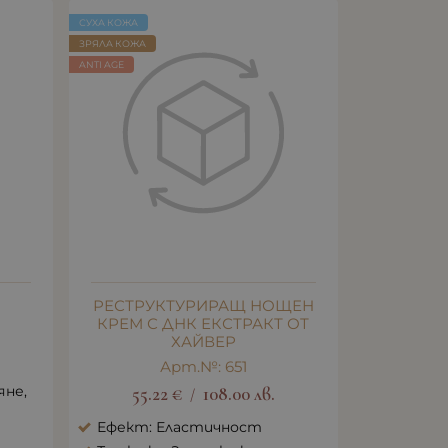
СУХА КОЖА
ЗРЯЛА КОЖА
ANTI AGE
М
РЕСТРУКТУРИРАЩ НОЩЕН
КРЕМ С ДНК ЕКСТРАКТ ОТ
ХАЙВЕР
Арт.№: 651
яне,
55.22
€
108.00
лв.
/
Ефект: Еластичност