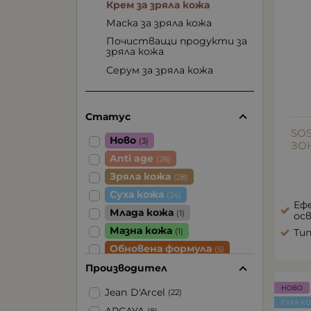
Крем за зряла кожа
Маска за зряла кожа
Почистващи продукти за
зряла кожа
Серум за зряла кожа
Статус
SO
Ново
(3)
ЗО
Anti age
(28)
Зряла кожа
(28)
Суха кожа
(24)
Ефе
Млада кожа
(1)
ос
Мазна кожа
Тип
(1)
Обновена формула
(5)
Чувствителна кожа
Производител
(2)
НОВО
Jean D'Arcel
(22)
СУХА К
ARCAYA
(8)