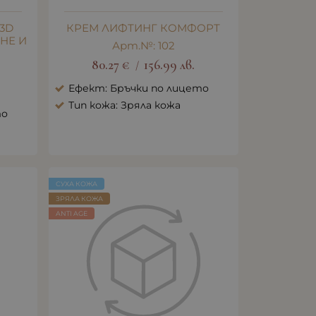
 3D
КРЕМ ЛИФТИНГ КОМФОРТ
НЕ И
Арт.№: 102
80.27
€
156.99
лв.
/
Ефект: Бръчки по лицето
Тип кожа: Зряла кожа
то
СУХА КОЖА
ЗРЯЛА КОЖА
ANTI AGE