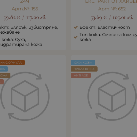
24Ч
ЕКСТРАКТ ОТ ХАЙВЕ
Арт.№: 155
Арт.№: 652
59.82
€
117.00
лв.
53.69
€
105.01
лв.
/
/
кт: Блясък, избистряне,
Ефект: Еластичност
вежаване
Тип кожа: Смесена към с
 кожа: Суха,
кожа
хидратирана кожа
ЕНА ФОРМУЛА
СУХА КОЖА
ОЖА
ЗРЯЛА КОЖА
КОЖА
ANTI AGE
E