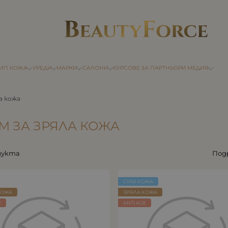
ТИП КОЖА
УРЕДИ
МАРКИ
САЛОНИ
КУРСОВЕ
ЗА ПАРТНЬОРИ
МЕДИЯ
а кожа
М ЗА ЗРЯЛА КОЖА
дукта
Под
СУХА КОЖА
КОЖА
ЗРЯЛА КОЖА
E
ANTI AGE