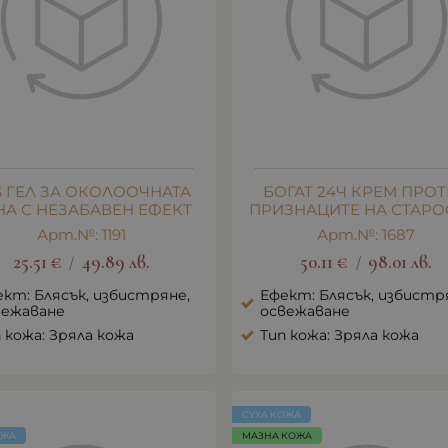
S ГЕЛ ЗА ОКОЛООЧНАТА
БОГАТ 24Ч КРЕМ ПРО
НА С НЕЗАБАВЕН ЕФЕКТ
ПРИЗНАЦИТЕ НА СТАРО
Арт.№: 1191
Арт.№: 1687
25.51
€
49.89
лв.
50.11
€
98.01
лв.
/
/
кт: Блясък, избистряне,
Ефект: Блясък, избистр
вежаване
освежаване
 кожа: Зряла кожа
Тип кожа: Зряла кожа
СУХА КОЖА
ОЖА
МАЗНА КОЖА