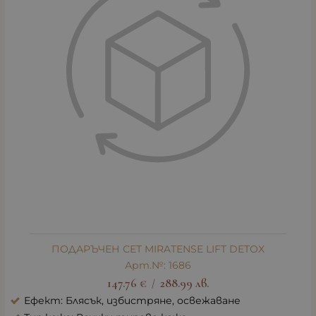
ПОДАРЪЧЕН СЕТ MIRATENSE LIFT DETOX
Арт.№: 1686
147.76
€
288.99
лв.
/
Ефект: Блясък, избистряне, освежаване