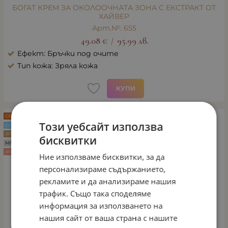
БОГАТ КРЕМ ЗА ОКОЛООЧНАТА ЗОНА С ЕКСТРАКТ ОТ
ХАЙВЕР
Арт.№: 655
49.08
€
95.99
лв.
/
Ефект: Бръчки под очите
Тип кожа: Зряла кожа
КУПИ
ОБНОВЕНА ФОРМУЛА
Този уебсайт използва
СУХА КОЖА
ЗРЯЛА КОЖА
бисквитки
МЛАДА КОЖА
ANTI AGE
Ние използваме бисквитки, за да
персонализираме съдържанието,
рекламите и да анализираме нашия
трафик. Също така споделяме
информация за използването на
нашия сайт от ваша страна с нашите