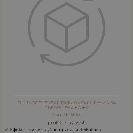
FLUID OF THE YEAR РАФИНИРАЩ ФЛУИД ЗА
СЪВЪРШЕНА КОЖА
Арт.№: 5965
49.08
€
95.99
лв.
/
Ефект: Блясък, избистряне, освежаване