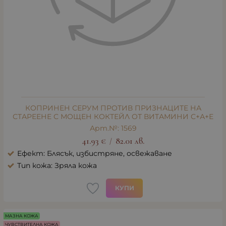
КОПРИНЕН СЕРУМ ПРОТИВ ПРИЗНАЦИТЕ НА
СТАРЕЕНЕ С МОЩЕН КОКТЕЙЛ ОТ ВИТАМИНИ С+А+Е
Арт.№: 1569
41.93
€
82.01
лв.
/
Ефект: Блясък, избистряне, освежаване
Тип кожа: Зряла кожа
КУПИ
МАЗНА КОЖА
ЧУВСТВИТЕЛНА КОЖА