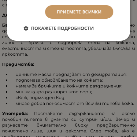
с по-младежки вид. Подходящ за всеки тип кожа.
ПРИЕМЕТЕ ВСИЧКИ
Действие на активните съставки:
Бакучиолът
стимулира колаген I, III и IV и е клинично
ПОКАЖЕТЕ ПОДРОБНОСТИ
доказано, че намалява множеството признаци на
стареене, включително грапавост и сухота, фини
линии и бръчки и подобрява тена на кожата,
еластичността и стегнатостта, увеличава блясъка и
яркостта.
Предимства:
ценните масла предпазват от дехидратация;
подпомага обновяването на кожата;
намалява бръчките и кожните раздразнения;
минимизира разширените пори;
свеж, подмладен вид;
много добра поносимост от всички типове кожа.
Употреба:
Поставете съдържанието на около
половин пипета в дланта си сутрин и/или вечер и
разнесете внимателно върху предварително
почистено лице, шия и деколте. След това, ако е
необходимо, нанесете дневна или нощна грижа,