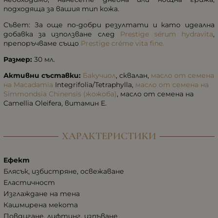
подходяща за вашия тип кожа.
Съвет: За още по-добри резултати и като идеална
добавка за използване след
Prestige sérum hydravita
,
препоръчваме също
Prestige créme vita fine.
Размер:
30 мл.
Активни съставки:
Бакучиол
, сквалан,
масло от семена
на Macadamia
Integrifolia/Tetraphylla,
масло от семена на
Simmondsia Chinensis (жожоба)
, масло от семена на
Camellia Oleifera, витамин Е.
ХАРАКТЕРИСТИКИ
Ефект
Блясък, избистряне, освежаване
Еластичност
Изглаждане на тена
Кашмирена мекота
Повдигане, лифтинг, изпъване