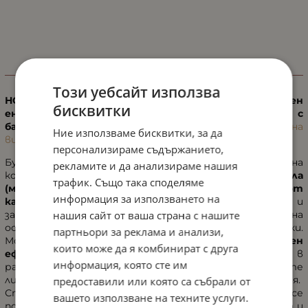
ИНФОРМАЦИЯ
Този уебсайт използва
НОВО от Jean D'Arcel и серия PRESTIGE!
Ефективен
бисквитки
енергиен концентрат против стареене с
бакучиол.
Открийте новата алтернатива на
Ние използваме бисквитки, за да
витамин А - Bakuchiol!
персонализираме съдържанието,
Бустер концентратът от Jean D'Arcel осигурява на
рекламите и да анализираме нашия
кожата достатъчно липиди от
три ценни масла
трафик. Също така споделяме
(масло от макадамия, масло от жожоба, масло от
информация за използването на
камелия)
. Структурата на кожата е подсилена и
нашия сайт от ваша страна с нашите
защитена от изсушаване. Това служи като оптимална
основа за съдържащите се активни съставки.
партньори за реклама и анализи,
Мощната активна съставка с
ретинол-подобен
които може да я комбинират с друга
ефект
бакучиол (естествена съставка, открита в
информация, която сте им
растението бакучи), и витамин Е намаляват фините
линии, разширените пори и кожните раздразнения.
предоставили или която са събрали от
Структурата и еластичността на кожата се
вашето използване на техните услуги.
подобряват и тя веднага изглежда по-свежа и гладка и