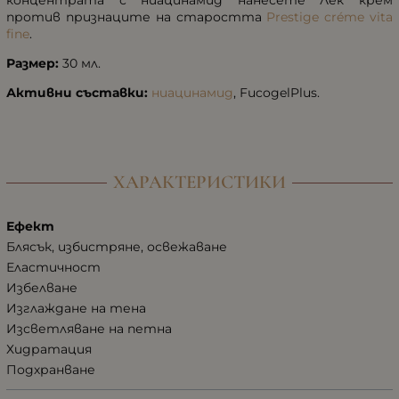
против признаците на старостта
Prestige créme vita
fine
.
Размер:
30 мл.
Активни съставки:
ниацинамид
, FucogelPlus.
ХАРАКТЕРИСТИКИ
Ефект
Блясък, избистряне, освежаване
Еластичност
Избелване
Изглаждане на тена
Изсветляване на петна
Хидратация
Подхранване