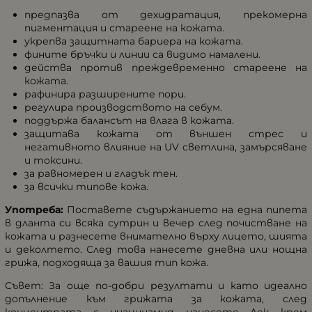
предпазва от дехидратация, прекомерна
пигментация и стареене на кожата.
укрепва защитната бариера на кожата.
фините бръчки и линии са видимо намалени.
действа против преждевременно стареене на
кожата.
рафинира разширените пори.
регулира производството на себум.
поддържа балансът на влага в кожата.
защитава кожата от външен стрес и
негативното влияние на UV светлина, замърсяване
и токсини.
за равномерен и гладък тен.
за всички типове кожа.
Употреба:
Поставете съдържанието на една пипета
в дланта си всяка сутрин и вечер след почистване на
кожата и разнесете внимателно върху лицето, шията
и деколтето. След това нанесете дневна или нощна
грижа, подходяща за вашия тип кожа.
Съвет: За още по-добри резултати и като идеално
допълнение към грижата за кожата, след
концентрата с ниацинамид нанесете Лек крем