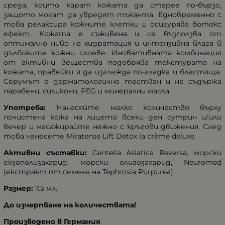
среда, които карат кожата да старее по-бързо,
защото могат да увредят тъканта. Едновременно с
това релаксира кожните клетки и осигурява ботокс
ефект. Кожата е съживена и се възползва от
оптимално ниво на хидратация и интензивна влага в
дълбоките кожни слоеве. Иновативната комбинация
от активни вещества подобрява текстурата на
кожата, правейки я да изглежда по-гладка и блестяща.
Серумът е дерматологично тестван и не съдържа
парабени, силикони, PEG и минерални масла.
Употреба:
Нанасяйте малко количество върху
почистена кожа на лицето всеки ден сутрин и/или
вечер и масажирайте нежно с кръгови движения. След
това нанесете Miratense Lift Detox la crème deluxe.
Активни съставки:
Centella Asiatica Reversa, морски
екзополизахарид, морски олигозахарид, Neuromed
(екстракт от семена на Tephrosia Purpurea).
Размер:
7.5 мл.
До изчерпване на количествата!
Произведено в Германия