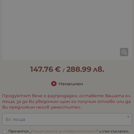
147.76
€
288.99
лв.
/
Неналичен
Продуктът вече е разпродаден, оставете Вашата ел.
поща, за да Ви уведомим щом го получим отново или да
Ви предложим негов заместител.
Ел. поща
Прочетох „
Политиката за поверителност
“ и съм съгласен.