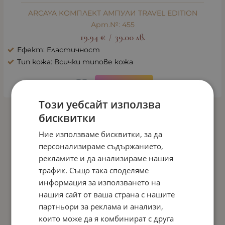
ARCAYA КОМПЛЕКТ АМПУЛИ TRAVEL EDITION
Арт.№: 455
19.94
€
39.00
лв.
/
Ефект: Еластичност
Тип кожа: Всички типове кожа
ДЕТАЙЛИ
Този уебсайт използва
...
1
7
8
9
10
11
бисквитки
Ние използваме бисквитки, за да
На страница по:
персонализираме съдържанието,
рекламите и да анализираме нашия
трафик. Също така споделяме
информация за използването на
нашия сайт от ваша страна с нашите
партньори за реклама и анализи,
които може да я комбинират с друга