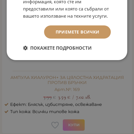
информация, която сте им
предоставили или която са събрали от
вашето използване на техните услуги.
ПРИЕМЕТЕ ВСИЧКИ
ПОКАЖЕТЕ ПОДРОБНОСТИ
АМПУЛА ХИАЛУРОН+ ЗА ЦЯЛОСТНА ХИДРАТАЦИЯ
ПРОТИВ БРЪЧКИ
Арт.№: 169
3.99
€
3.59
€
7.02
лв.
/
Ефект: Блясък, избистряне, освежаване
Тип кожа: Всички типове кожа
КУПИ