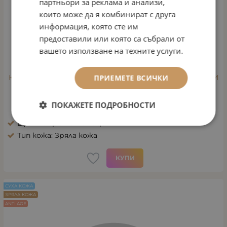
партньори за реклама и анализи,
които може да я комбинират с друга
информация, която сте им
предоставили или която са събрали от
вашето използване на техните услуги.
КРЕМ ЗЛАТНА РОСА С 3D ЕФЕКТ ЗА ПОДМЛАДЯВАНЕ И
ПРИЕМЕТЕ ВСИЧКИ
РЕГЕНЕРАЦИЯ
Арт.№: 128А
ПОКАЖЕТЕ ПОДРОБНОСТИ
43.46
€
85.00
лв.
/
Ефект: Бръчки по лицето
Тип кожа: Зряла кожа
КУПИ
СУХА КОЖА
ЗРЯЛА КОЖА
ANTI AGE