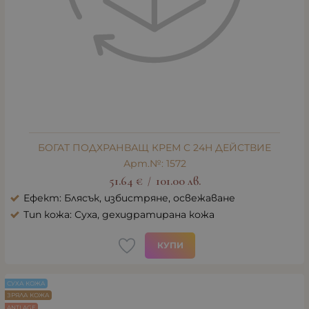
БОГАТ ПОДХРАНВАЩ КРЕМ С 24H ДЕЙСТВИЕ
Арт.№: 1572
51.64
€
101.00
лв.
/
Ефект: Блясък, избистряне, освежаване
Тип кожа: Суха, дехидратирана кожа
КУПИ
СУХА КОЖА
ЗРЯЛА КОЖА
ANTI AGE