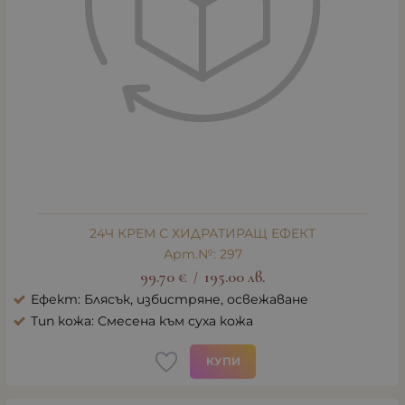
24Ч КРЕМ С ХИДРАТИРАЩ ЕФЕКТ
Арт.№: 297
99.70
€
195.00
лв.
/
Ефект: Блясък, избистряне, освежаване
Тип кожа: Смесена към суха кожа
КУПИ