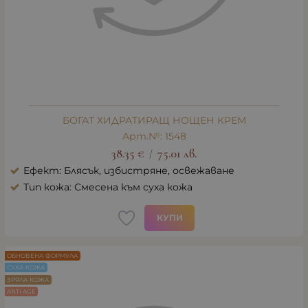
БОГАТ ХИДРАТИРАЩ НОЩЕН КРЕМ
Арт.№: 1548
38.35
€
75.01
лв.
/
Ефект: Блясък, избистряне, освежаване
Тип кожа: Смесена към суха кожа
КУПИ
ОБНОВЕНА ФОРМУЛА
СУХА КОЖА
ЗРЯЛА КОЖА
ANTI AGE