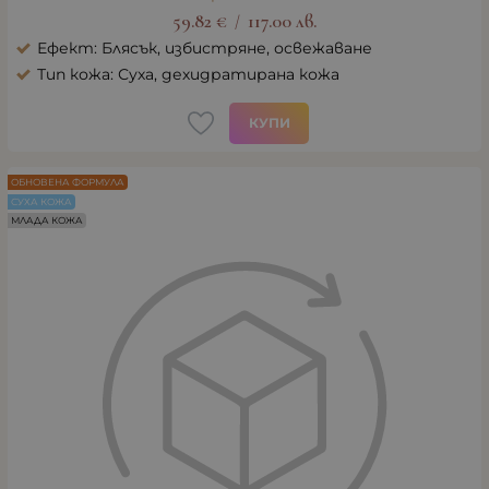
59.82
€
117.00
лв.
/
Ефект: Блясък, избистряне, освежаване
Тип кожа: Суха, дехидратирана кожа
КУПИ
ОБНОВЕНА ФОРМУЛА
СУХА КОЖА
МЛАДА КОЖА