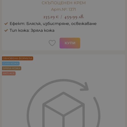
СКЪПОЦЕНЕН КРЕМ
Арт.№: 1371
235.19
€
459.99
лв.
/
Ефект: Блясък, избистряне, освежаване
Тип кожа: Зряла кожа
КУПИ
ОБНОВЕНА ФОРМУЛА
СУХА КОЖА
ЗРЯЛА КОЖА
ANTI AGE