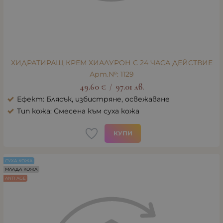
ХИДРАТИРАЩ КРЕМ ХИАЛУРОН С 24 ЧАСА ДЕЙСТВИЕ
Арт.№: 1129
49.60
€
97.01
лв.
/
Ефект: Блясък, избистряне, освежаване
Тип кожа: Смесена към суха кожа
КУПИ
СУХА КОЖА
МЛАДА КОЖА
ANTI AGE