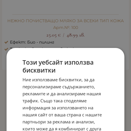
НЕЖНО ПОЧИСТВАЩО МЛЯКО ЗА ВСЕКИ ТИП КОЖА
Арт.№: 100
25.05
€
48.99
лв.
/
Ефект: Био - пилинг
Тип кожа: Всички типове кожа
Този уебсайт използва
КУПИ
бисквитки
Ние използваме бисквитки, за да
На страница по:
персонализираме съдържанието,
рекламите и да анализираме нашия
трафик. Също така споделяме
информация за използването на
нашия сайт от ваша страна с нашите
партньори за реклама и анализи,
които може да я комбинират с друга