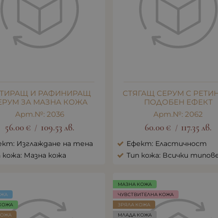
ТИРАЩ И РАФИНИРАЩ
СТЯГАЩ СЕРУМ С РЕТИ
ЕРУМ ЗА МАЗНА КОЖА
ПОДОБЕН ЕФЕКТ
Арт.№: 2036
Арт.№: 2062
56.00
€
109.53
лв.
60.00
€
117.35
лв.
/
/
ект: Изглаждане на тена
Ефект: Еластичност
 кожа: Мазна кожа
Тип кожа: Всички типов
МАЗНА КОЖА
ОЖА
ЧУВСТВИТЕЛНА КОЖА
КОЖА
ЗРЯЛА КОЖА
КОЖА
МЛАДА КОЖА