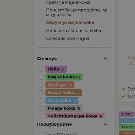
Крем за мазна кожа
Почистващи продукти за
мазна кожа
Серум за мазна кожа
Нечиста акнеична кожа
Смесена към мазна
МА
Статус
С
Ново
(3)
Мазна кожа
(5)
Anti age
(3)
Еф
Зряла кожа
(4)
Тип
Суха кожа
(1)
Млада кожа
(1)
НОВО
Чувствителна кожа
(1)
СУХА К
Производител
МАЗНА 
ЗРЯЛА 
Jean D'Arcel
(4)