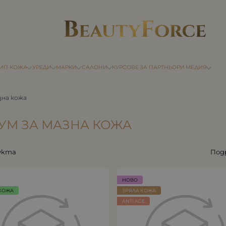
ТИП КОЖА
УРЕДИ
МАРКИ
САЛОНИ
КУРСОВЕ
ЗА ПАРТНЬОРИ
МЕДИЯ
зна кожа
УМ ЗА МАЗНА КОЖА
укта
Под
НОВО
КОЖА
ЗРЯЛА КОЖА
ANTI AGE