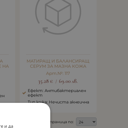
А
МАТИРАЩ И БАЛАНСИРАЩ
 НА
СЕРУМ ЗА МАЗНА КОЖА
Арт.№: 117
35.28
€
69.00
лв.
/
Ефект: Антибактериален
ефект
ен
Тип кожа: Нечиста акнеична
кожа
На страница по:
е и да