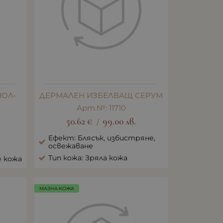
НОЛ-
ДЕРМАЛЕН ИЗБЕЛВАЩ СЕРУМ
Арт.№: 11710
50.62
€
99.00
лв.
/
Ефект: Блясък, избистряне,
освежаване
Тип кожа: Зряла кожа
е кожа
МАЗНА КОЖА