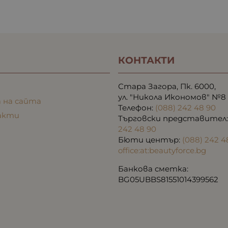
КОНТАКТИ
Стара Загора, Пк. 6000,
ул. "Никола Икономов" №8
 на сайта
Телефон:
(088) 242 48 90
акти
Търговски представител
242 48 90
Бюти център:
(088) 242 4
office:at:beautyforce.bg
Банкова сметка:
BG05UBBS81551014399562