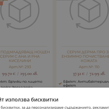
E
 3 ПОДМЛАДЯВАЩ НОЩЕН
СЕРУМ ДЕРМА ПРО З
СЕРУМ С AHA И PHA
ЕНЗИМНО ПОЧИСТВАНЕ
КИСЕЛИНИ
КОЖАТА
Арт.№: 293
Арт.№: 110
99.70
€
195.00
лв.
37.32
€
72.99
лв.
/
/
ект: Бръчки по лицето
Ефект: Антибактериал
ефект
 кожа: Зряла кожа
Тип кожа: Зряла кожа
йт използва бисквитки
 бисквитки, за да персонализираме съдържанието, рекламит