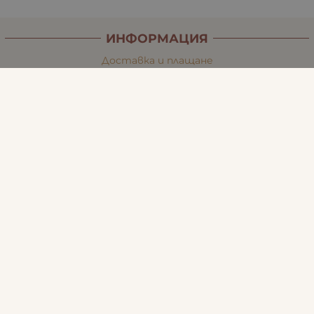
ИНФОРМАЦИЯ
Доставка и плащане
Връщане и замяна
Общи условия за ползване
Политиката за поверителност
Политика за използване на бисквитки
При възникване на спор, свързан с покупка онлайн,
можете да ползвате сайта ОРС
Вашите права
Отказ от сделка
За Нас
Карта на сайта
Контакти