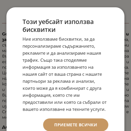
Този уебсайт използва
ИНФОРМАЦИЯ
бисквитки
Golden Dew е луксозен анти-ейдж крем за стягане и
Ние използваме бисквитки, за да
заглаждане с 3D ефект.
Уникалната формула на крема,
състояща се от злато и най-добрите натурални
персонализираме съдържанието,
масла, устойчиво подпомага процеса на
рекламите и да анализираме нашия
възстановяване на кожата. Активизира
трафик. Също така споделяме
естествените защитни функции на клетките и
информация за използването на
подобрява профила дори на най-взискателната кожа.
Ценните активни съставки премахват симптомите
нашия сайт от ваша страна с нашите
на дефицит, осигуряват повишена способност на
партньори за реклама и анализи,
кожата да се регенерира и видимо изглаждат линиите
които може да я комбинират с друга
и бръчките. Уникалната златна формула и
информация, която сте им
висококачествените натурални масла трайно
подпомагат естествения баланс на кожата. . Кожата
предоставили или която са събрали от
изглежда по-спокойна, по-млада и по-свежа. Golden Dew
вашето използване на техните услуги.
Cream е идеалният крем за лице, когато кожата е
много груба, суха и набръчкана на допир.
ПРИЕМЕТЕ ВСИЧКИ
Действие на активните съставки: