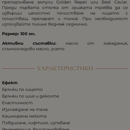
препоръчваме ампули Golden Repair или Best Caviar.
Преди първата стъпка от грижата трябва да се
извърши цялостно почистване на лицето с
почистващ препарат и тоник. При необходимост
използвайте пилинг веднъж седмично.
Размер: 100 мл.
Активни съставки:
масло от макадамия,
слънчогледово масло, злато.
ХАРАКТЕРИСТИКИ
Ефект
Бръчки по лицето
Бръчки по шия и деколте
Еластичност
Изглаждане на тена
Кашмирена мекота
Повдигане, лифтинг, изпъване
Регенерация, възстановяване