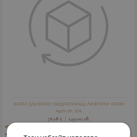
БОГАТ ДЪЛБОКО ХИДРАТИРАЩ ЛИФТИНГ КРЕМ
Арт.№: 104
76.18
€
149.00
лв.
/
Ефект: Бръчки по лицето
Тип кожа: Зряла кожа