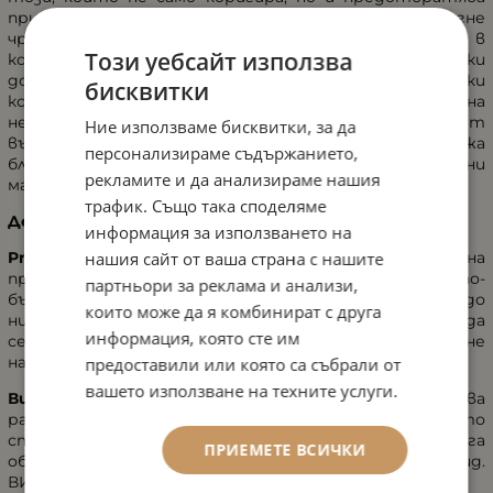
признаците на стареене, което може да се постигне
чрез намаляване на синтеза на протеина прогерин в
Този уебсайт използва
кожата. Висококачествените хидратиращи съставки
допълнително подхранват кожата, укрепвайки
бисквитки
контура на лицето. Спомага за неутрализиране на
негативните ефекти от умора, замърсяване от
Ние използваме бисквитки, за да
външната среда, студ и стрес. Идеален за суха кожа
персонализираме съдържанието,
благодарение на липидите от ценни растителни
рекламите и да анализираме нашия
масла.
трафик. Също така споделяме
Действие на активните съставки:
информация за използването на
Pre-Age Complex
инхибира производството на
нашия сайт от ваша страна с нашите
протеина прогерин, който кара кожата да старее по-
партньори за реклама и анализи,
бързо. Ако производството на прогерин се върне до
които може да я комбинират с друга
нивото на младите кожни клетки, младостта може да
информация, която сте им
се запази за по-дълго и преждевременното стареене
на кожата да се забави.
предоставили или която са събрали от
вашето използване на техните услуги.
Витамин C + A + E комплекс
- ВИТАМИН С - осигурява
равномерен тен и се бори с преждевременното
стареене на кожата. ВИТАМИН А - подпомага
ПРИЕМЕТЕ ВСИЧКИ
обновяването на кожата и подобрява нейния вид.
ВИТАМИН Е - защитава кожата и изравнява тена.