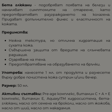
Бета глюкани
- подобряват появата на белези и
намаляват симптомите на стареене, като
предотвратяват разграждането на колагена.
Придават допълнително финес и еластичност на
кожата.
Предимства:
Нежна текстура, но отлична хидратация на
сухата кожа.
Съвършена защита от вредите на слънчевата
радиация.
Озаряване на тена.
Предотвратяване на образуването на бръчки.
Употреба:
нанесете 1 мл. от продукта и разнесете
върху добре почистена кожа сутрин и/или вечер.
Размер:
50 мл.
Активни съставки:
Pre-age комплекс, витамин C + A + E
комплекс, витамин E, AquaxylTM хидросистема, бета-
глюкани, масло от семена на броколи, масло от жожоба,
масло от ший, масло от макадамия.