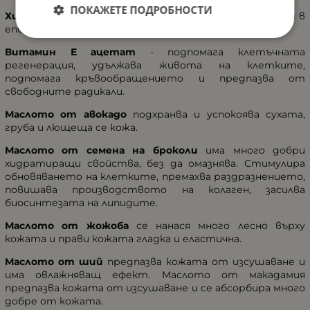
ПОКАЖЕТЕ ПОДРОБНОСТИ
Хидросистема Aquaxyl®
- повишава нивото на влага в
епидермиса.
Витамин Е ацетат
- подпомага клетъчната
регенерация, удължава живота на клетките,
подпомага кръвообращението и предпазва от
свободните радикали.
Маслото от авокадо
подхранва и успокоява сухата,
груба и лющеща се кожа.
Маслото от семена на броколи
има много добри
хидратиращи свойства, без да омазнява. Стимулира
обновяването на клетките, премахва раздразнението,
повишава производството на колаген, засилва
биосинтезата на липидите.
Маслото от жожоба
се нанася много лесно върху
кожата и прави кожата гладка и еластична.
Маслото от ший
предпазва кожата от изсушаване и
има овлажняващ ефект. Маслото от макадамия
предпазва кожата от изсушаване и се абсорбира много
добре от кожата.