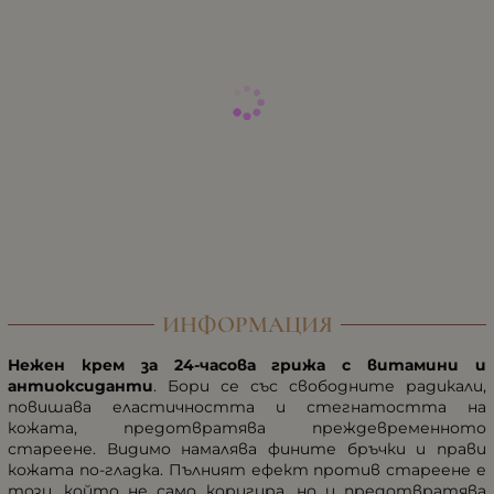
ИНФОРМАЦИЯ
Нежен крем за 24-часова грижа с витамини и
антиоксиданти
. Бори се със свободните радикали,
повишава еластичността и стегнатостта на
кожата, предотвратява преждевременното
стареене. Видимо намалява фините бръчки и прави
кожата по-гладка. Пълният ефект против стареене е
този, който не само коригира, но и предотвратява