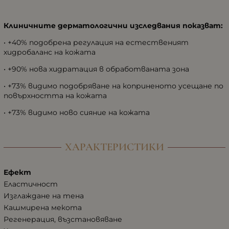
Клиничните дерматологични изследвания показват:
• +40% подобрена регулация на естественият
хидробаланс на кожата
• +90% нова хидратация в обработваната зона
• +73% видимо подобряване на коприненото усещане по
повърхността на кожата
• +73% видимо ново сияние на кожата
ХАРАКТЕРИСТИКИ
Ефект
Еластичност
Изглаждане на тена
Кашмирена мекота
Регенерация, възстановяване