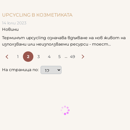
UPCYCLING В КОЗМЕТИКАТА
14 юли 2023
Новини
Терминът upcycling означава вдъхване на нов живот на
използвани или неизползваеми ресурси - тоест...
...
1
2
3
4
5
49
На страница по: