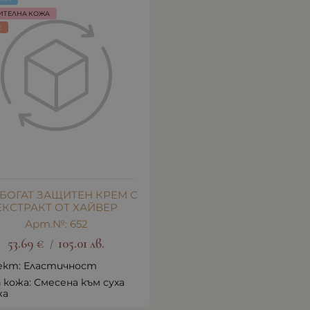
ИТЕЛНА КОЖА
E
 БОГАТ ЗАЩИТЕН КРЕМ С
ЕКСТРАКТ ОТ ХАЙВЕР
Арт.№: 652
53.69
€
105.01
лв.
/
ект: Еластичност
 кожа: Смесена към суха
жа