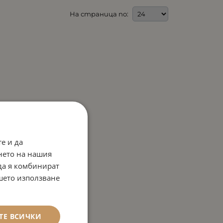
На страница по:
е и да
нето на нашия
 да я комбинират
ашето използване
ТЕ ВСИЧКИ