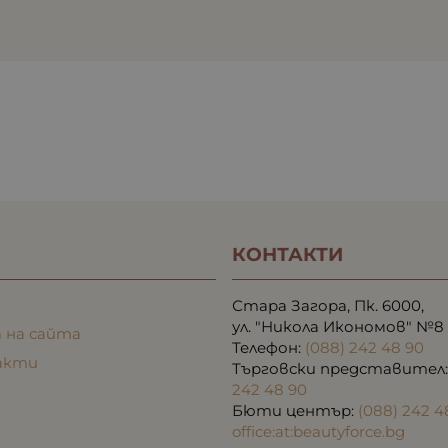
КОНТАКТИ
Стара Загора, Пк. 6000,
ул. "Никола Икономов" №8
 на сайта
Телефон:
(088) 242 48 90
акти
Търговски представител
242 48 90
Бюти център:
(088) 242 4
office:at:beautyforce.bg