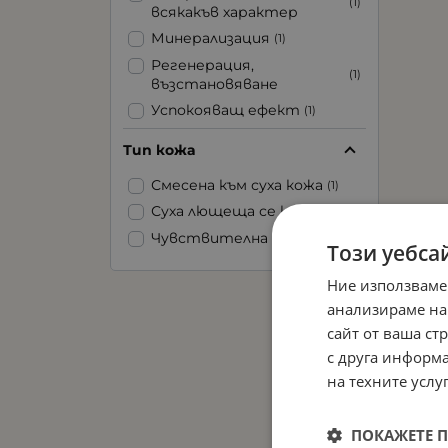
(1)
всякакъв характер
Минерализация
(1)
Регенерация,
(1)
възстановяване
Успокояващ ефект
(1)
Хидратация
(1)
Тип кожа
Подхранване
(1)
Смесена към суха кожа
(1)
Суха лющеща се кожа
(1)
Чувствителна кожа
(1)
Този уебса
Ние използваме
анализираме на
сайт от ваша ст
с друга информа
на техните услуг
ПОКАЖЕТЕ 