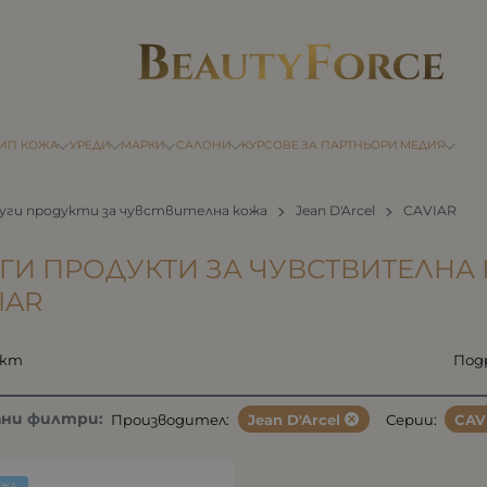
ТИП КОЖА
УРЕДИ
МАРКИ
САЛОНИ
КУРСОВЕ
ЗА ПАРТНЬОРИ
МЕДИЯ
уги продукти за чувствителна кожа
Jean D'Arcel
CAVIAR
ГИ ПРОДУКТИ ЗА ЧУВСТВИТЕЛНА 
IAR
укт
Под
ани филтри:
Производител:
Jean D'Arcel
Серии:
CAV
ОЖА