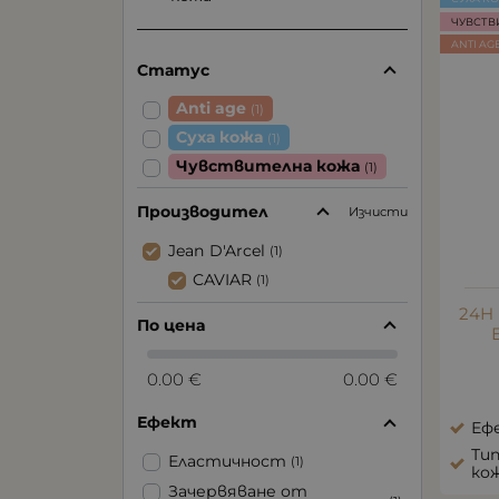
ЧУВСТВ
ANTI AG
Статус
Anti age
(1)
Суха кожа
(1)
Чувствителна кожа
(1)
Производител
Изчисти
Jean D'Arcel
(1)
CAVIAR
(1)
24H
По цена
0.00 €
0.00 €
Ефект
Еф
Тип
Еластичност
(1)
ко
Зачервяване от