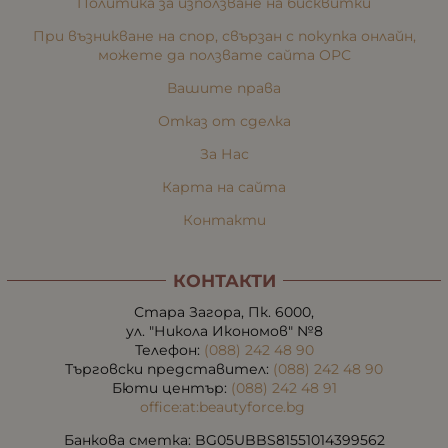
Политика за използване на бисквитки
При възникване на спор, свързан с покупка онлайн,
можете да ползвате сайта ОРС
Вашите права
Отказ от сделка
За Нас
Карта на сайта
Контакти
КОНТАКТИ
Стара Загора, Пк. 6000,
ул. "Никола Икономов" №8
Телефон:
(088) 242 48 90
Търговски представител:
(088) 242 48 90
Бюти център:
(088) 242 48 91
office:at:beautyforce.bg
Банкова сметка: BG05UBBS81551014399562