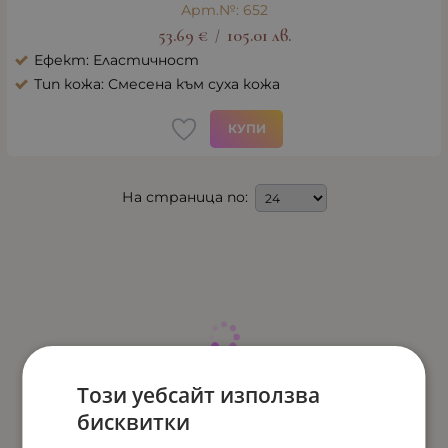
Арт.№: 652
53.69
€
105.01
лв.
/
Ефект: Еластичност
Тип кожа: Смесена към суха кожа
КУПИ
На страница по:
Този уебсайт използва
бисквитки