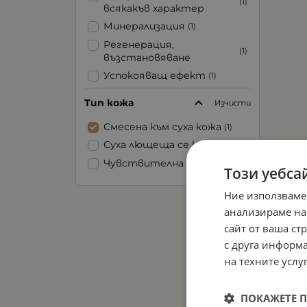
(1)
всякакъв характер
Минерализация
(1)
Регенерация,
(1)
възстановяване
Успокояващ ефект
(1)
Хидратация
(1)
Тип кожа
Изчисти
Подхранване
(1)
Смесена към суха кожа
(1)
Суха лющеща се кожа
(1)
Чувствителна кожа
(1)
Този уебса
Ние използваме
анализираме на
сайт от ваша ст
с друга информа
на техните услуг
ПОКАЖЕТЕ 