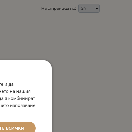
На страница по:
е и да
нето на нашия
 да я комбинират
ашето използване
ТЕ ВСИЧКИ