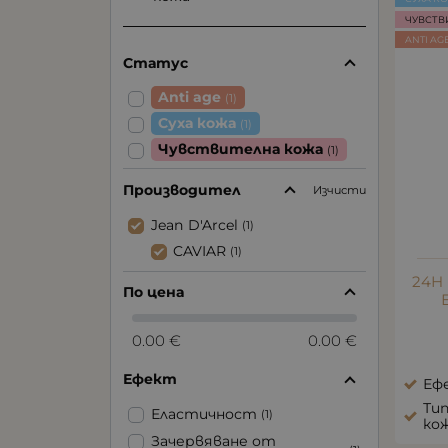
ЧУВСТВ
ANTI AG
Статус
Anti age
(1)
Суха кожа
(1)
Чувствителна кожа
(1)
Производител
Изчисти
Jean D'Arcel
(1)
CAVIAR
(1)
24H
По цена
0.00 €
0.00 €
Ефект
Еф
Тип
Еластичност
(1)
ко
Зачервяване от