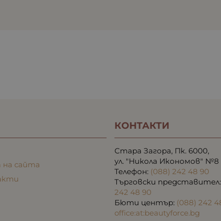
КОНТАКТИ
Стара Загора, Пк. 6000,
ул. "Никола Икономов" №8
 на сайта
Телефон:
(088) 242 48 90
акти
Търговски представител
242 48 90
Бюти център:
(088) 242 4
office:at:beautyforce.bg