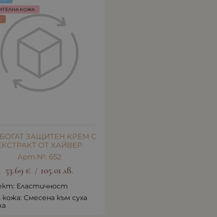
ИТЕЛНА КОЖА
E
 БОГАТ ЗАЩИТЕН КРЕМ С
ЕКСТРАКТ ОТ ХАЙВЕР
Арт.№: 652
53.69
€
105.01
лв.
/
ект: Еластичност
 кожа: Смесена към суха
жа