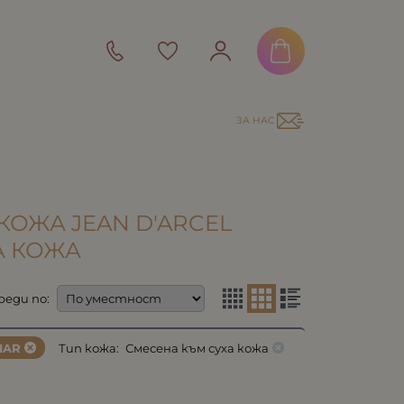
ЗА НАС
КОЖА JEAN D'ARCEL
А КОЖА
реди по:
IAR
Тип кожа:
Смесена към суха кожа