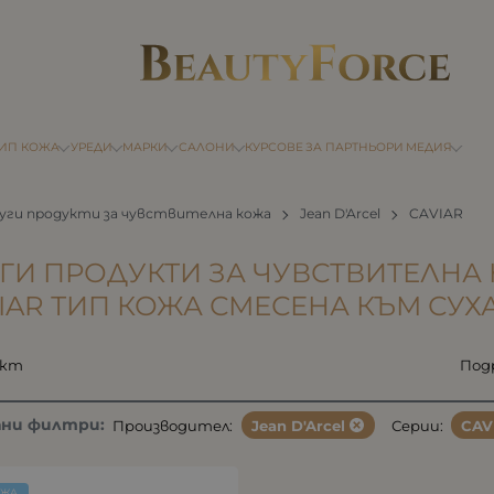
ТИП КОЖА
УРЕДИ
МАРКИ
САЛОНИ
КУРСОВЕ
ЗА ПАРТНЬОРИ
МЕДИЯ
уги продукти за чувствителна кожа
Jean D'Arcel
CAVIAR
ГИ ПРОДУКТИ ЗА ЧУВСТВИТЕЛНА 
IAR ТИП КОЖА СМЕСЕНА КЪМ СУХ
укт
Под
ани филтри:
Производител:
Jean D'Arcel
Серии:
CAV
ОЖА