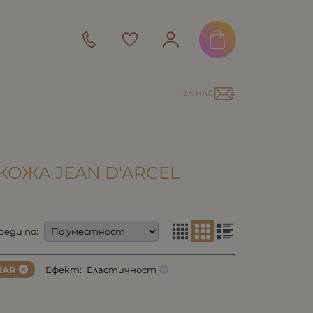
ЗА НАС
КОЖА JEAN D'ARCEL
реди по:
IAR
Ефект:
Еластичност