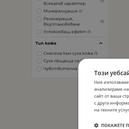
(1)
всякакъв характер
Минерализация
(1)
Регенерация,
(1)
възстановяване
Успокояващ ефект
(1)
Хидратация
(1)
Тип кожа
Подхранване
(1)
Смесена към суха кожа
(1)
Суха лющеща се кожа
(1)
Чувствителна кожа
(1)
Този уебса
Ние използваме
анализираме на
сайт от ваша ст
с друга информа
на техните услуг
ПОКАЖЕТЕ 