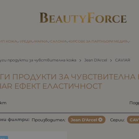
ТИП КОЖА
УРЕДИ
МАРКИ
САЛОНИ
КУРСОВЕ
ЗА ПАРТНЬОРИ
МЕДИЯ
уги продукти за чувствителна кожа
Jean D'Arcel
CAVIAR
ГИ ПРОДУКТИ ЗА ЧУВСТВИТЕЛНА 
IAR ЕФЕКТ ЕЛАСТИЧНОСТ
укт
Под
ани филтри:
Производител:
Jean D'Arcel
Серии:
CAV
ОЖА