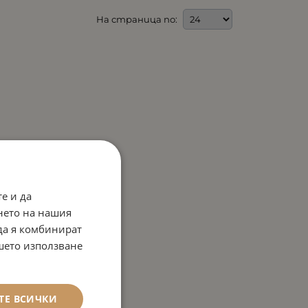
На страница по:
е и да
нето на нашия
 да я комбинират
ашето използване
ТЕ ВСИЧКИ