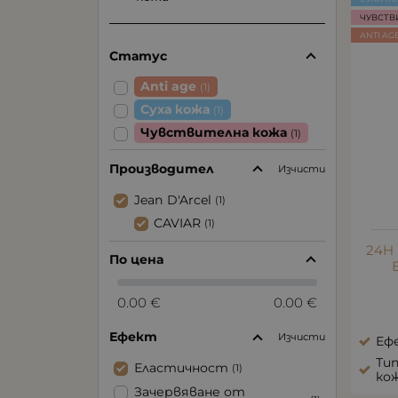
ЧУВСТВ
ANTI AG
Статус
Anti age
(1)
Суха кожа
(1)
Чувствителна кожа
(1)
Производител
Изчисти
Jean D'Arcel
(1)
CAVIAR
(1)
24H
По цена
0.00 €
0.00 €
Ефект
Изчисти
Еф
Тип
Еластичност
(1)
ко
Зачервяване от