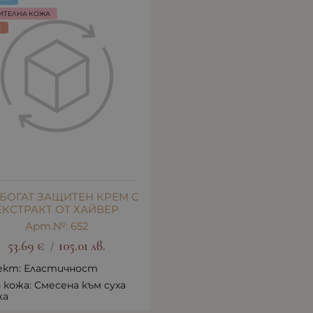
ИТЕЛНА КОЖА
E
 БОГАТ ЗАЩИТЕН КРЕМ С
ЕКСТРАКТ ОТ ХАЙВЕР
Арт.№: 652
53.69
€
105.01
лв.
/
ект: Еластичност
 кожа: Смесена към суха
жа