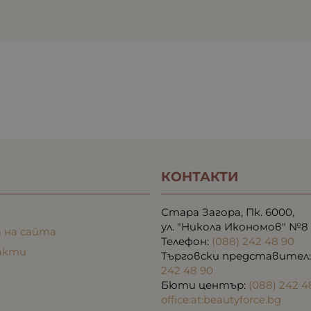
КОНТАКТИ
Стара Загора, Пк. 6000,
ул. "Никола Икономов" №8
 на сайта
Телефон:
(088) 242 48 90
акти
Търговски представител
242 48 90
Бюти център:
(088) 242 4
office:at:beautyforce.bg