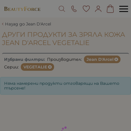
Назад до Jean D'Arcel
ДРУГИ ПРОДУКТИ ЗА ЗРЯЛА КОЖА
JEAN D'ARCEL VEGETALIE
Избрани филтри:
Производител:
Jean D'Arcel
Серии:
VEGETALIE
Няма намерени продукти отговарящи на Вашето
търсене!