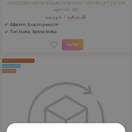
ЛУКСОЗЕН АНТИ-ЕЙДЖ ЛИФТИНГ СЕРУМ LIFT DETOX
Арт.№: 262
101.24
€
198.01
лв.
/
Ефект: Еластичност
Тип кожа: Зряла кожа
КУПИ
ОБНОВЕНА ФОРМУЛА
СУХА КОЖА
ANTI AGE