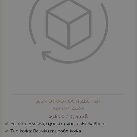
ДЪЛГОТРАЕН ФОН ДЬО ТЕН
Арт.№: 223XX
29.65
€
57.99
лв.
/
Ефект: Блясък, избистряне, освежаване
Тип кожа: Всички типове кожа