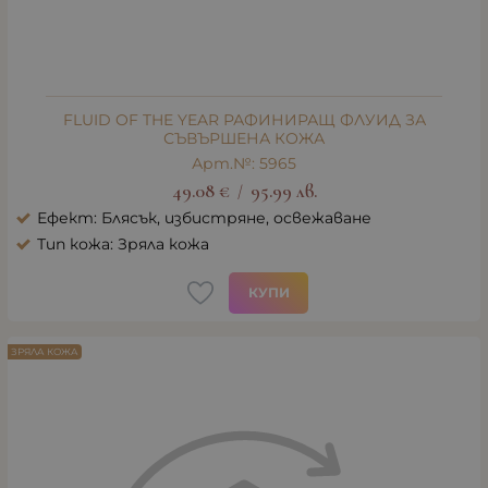
FLUID OF THE YEAR РАФИНИРАЩ ФЛУИД ЗА
СЪВЪРШЕНА КОЖА
Арт.№: 5965
49.08
€
95.99
лв.
/
Ефект: Блясък, избистряне, освежаване
Тип кожа: Зряла кожа
КУПИ
ЗРЯЛА КОЖА