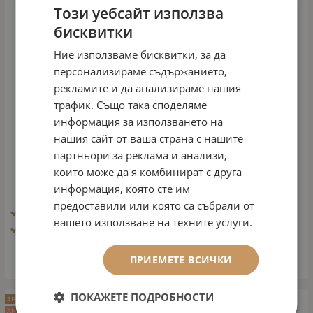
Този уебсайт използва
бисквитки
Ние използваме бисквитки, за да
персонализираме съдържанието,
рекламите и да анализираме нашия
трафик. Също така споделяме
информация за използването на
нашия сайт от ваша страна с нашите
ОКОЛООЧЕН КРЕМ ПРОТИВ ПРИЗНАЦИТЕ НА
партньори за реклама и анализи,
СТАРОСТТА
които може да я комбинират с друга
Арт.№: 1574
информация, която сте им
43.97
€
86.00
лв.
/
предоставили или която са събрали от
Ефект: Блясък, избистряне, освежаване
вашето използване на техните услуги.
Тип кожа: Зряла кожа
ПРИЕМЕТЕ ВСИЧКИ
КУПИ
ПОКАЖЕТЕ ПОДРОБНОСТИ
ЗРЯЛА КОЖА
ANTI AGE