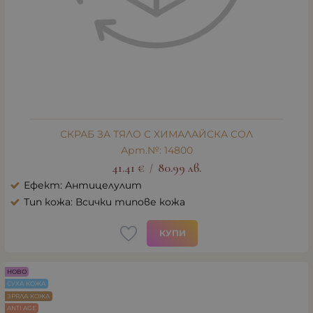
СКРАБ ЗА ТЯЛО С ХИМАЛАЙСКА СОЛ
Арт.№: 14800
41.41
€
80.99
лв.
/
Ефект: Антицелулит
Тип кожа: Всички типове кожа
КУПИ
НОВО
СУХА КОЖА
ЗРЯЛА КОЖА
ANTI AGE