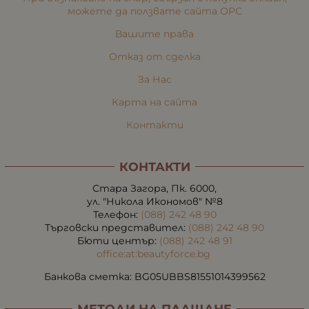
можете да ползвате сайта ОРС
Вашите права
Отказ от сделка
За Нас
Карта на сайта
Контакти
КОНТАКТИ
Стара Загора, Пк. 6000,
ул. "Никола Икономов" №8
Телефон:
(088) 242 48 90
Търговски представител:
(088) 242 48 90
Бюти център:
(088) 242 48 91
office:at:beautyforce.bg
Банкова сметка: BG05UBBS81551014399562
МЕТОДИ НА ПЛАЩАНЕ