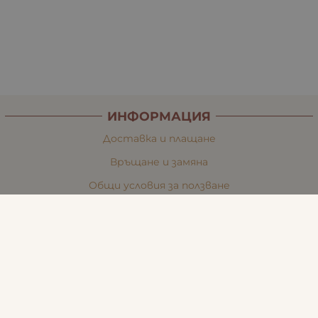
ИНФОРМАЦИЯ
Доставка и плащане
Връщане и замяна
Общи условия за ползване
Политиката за поверителност
Политика за използване на бисквитки
При възникване на спор, свързан с покупка онлайн,
можете да ползвате сайта ОРС
Вашите права
Отказ от сделка