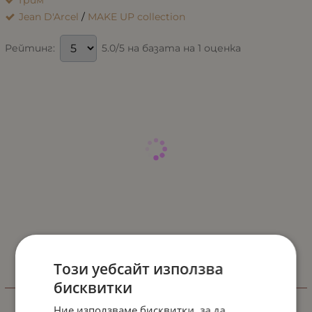
Грим
Jean D'Arcel
/
MAKE UP collection
5.0/5 на базата на 1 оценка
Рейтинг:
Този уебсайт използва
бисквитки
ВИДЕО
Ние използваме бисквитки, за да