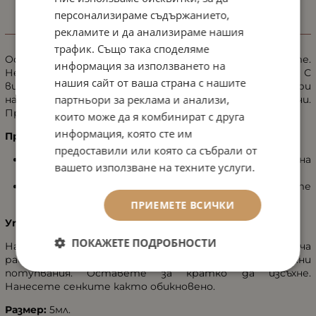
персонализираме съдържанието,
рекламите и да анализираме нашия
ИНФОРМАЦИЯ
трафик. Също така споделяме
Основа за дълготраен и безупречен грим на очите.
информация за използването на
Неутрализира, замаскира, изглажда и матира. С
нашия сайт от ваша страна с нашите
витамин Е и успокояващ бизаболол, за да се подобри
партньори за реклама и анализи,
наситеността на цвета и блясъкът на сенките за очи.
Предлага се в 2 цвята.
които може да я комбинират с друга
информация, която сте им
Предимства:
предоставили или която са събрали от
Придава изумително дълготраен ефект на
вашето използване на техните услуги.
сенките за очи.
Не позволява на сенките да се събират в гънките
на кожата.
ПРИЕМЕТЕ ВСИЧКИ
Употреба:
ПОКАЖЕТЕ ПОДРОБНОСТИ
Нанесете по целият контур на окото върху клепача
равномерен и тънък слой и разнесете с нежни
потупвания. Оставете за кратко да изсъхне.
Нанесете сенките както обикновено.
Размер:
5мл.