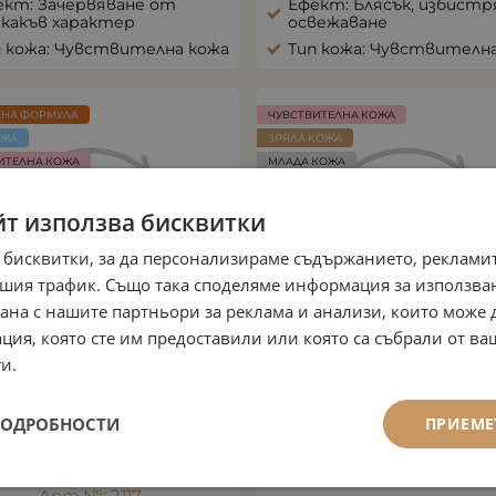
ект: Зачервяване от
Ефект: Блясък, избистр
якакъв характер
освежаване
п кожа: Чувствителна кожа
Тип кожа: Чувствителн
ЕНА ФОРМУЛА
ЧУВСТВИТЕЛНА КОЖА
ОЖА
ЗРЯЛА КОЖА
ИТЕЛНА КОЖА
МЛАДА КОЖА
КОЖА
ANTI AGE
йт използва бисквитки
 бисквитки, за да персонализираме съдържанието, рекламит
шия трафик. Също така споделяме информация за използва
рана с нашите партньори за реклама и анализи, които може
ция, която сте им предоставили или която са събрали от в
и.
ПОДРОБНОСТИ
ПРИЕМЕ
НТЕНЗИВЕН ФЛУИД ЗА
СЛЪНЦЕЗАЩИТЕН КРЕМ
РЗО ОБЛЕКЧАВАНЕ НА
ЧУВСТВИТЕЛНА КОЖА SP
ЗАЧЕРВЯВАНИЯ
Арт.№: 2020
Арт.№: 2117