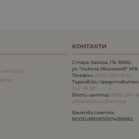
КОНТАКТИ
Стара Загора, Пк. 6000,
ул. "Никола Икономов" №8
 на сайта
Телефон:
(088) 242 48 90
акти
Търговски представител
242 48 90
Бюти център:
(088) 242 4
office:at:beautyforce.bg
Банкова сметка:
BG05UBBS81551014399562