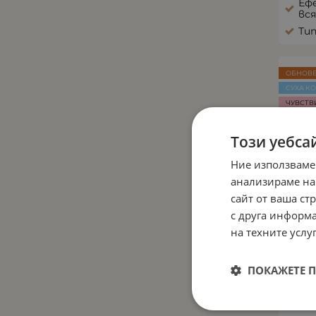
Еф
Подхранване
(1)
вс
Ти
ОБНОВ
СУХА К
ЧУВСТВ
МЛАДА 
Този уебса
Ние използваме
анализираме на
сайт от ваша ст
с друга информа
на техните услуг
ПОКАЖЕТЕ 
И
БЪ