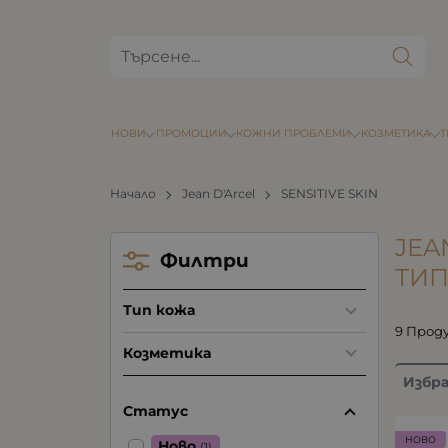
НОВИ
ПРОМОЦИИ
КОЖНИ ПРОБЛЕМИ
КОЗМЕТИКА
Начало
Jean D'Arcel
SENSITIVE SKIN
JEA
Филтри
ТИП
Тип кожа
9 Прод
Козметика
Избр
Статус
НОВО
Ново
(1)