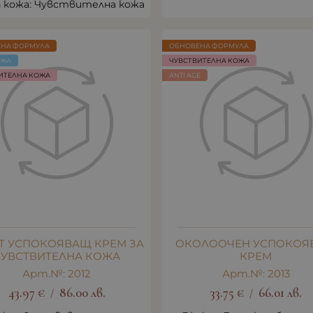
п кожа: Чувствителна кожа
ЕНА ФОРМУЛА
ОБНОВЕНА ФОРМУЛА
ОЖА
ЧУВСТВИТЕЛНА КОЖА
ИТЕЛНА КОЖА
ANTI AGE
Т УСПОКОЯВАЩ КРЕМ ЗА
ОКОЛООЧЕН УСПОКОЯ
ЧУВСТВИТЕЛНА КОЖА
КРЕМ
Арт.№: 2012
Арт.№: 2013
43.97
€
86.00
лв.
33.75
€
66.01
лв.
/
/