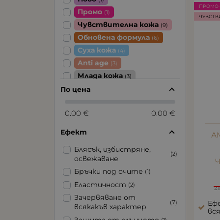
ПРОМО 
Промо
(1)
ЧУВСТВ
Чувствителна кожа
(9)
Обновена формула
(6)
Суха кожа
(4)
Anti age
(3)
Млада кожа
(3)
Зряла кожа
По цена
(2)
0.00 €
0.00 €
Ефект
А
Блясък, избистряне,
(2)
освежаване
Бръчки под очите
(1)
Еластичност
(2)
2
Зачервяване от
(7)
Еф
всякакъв характер
вс
Защита от слънцето
(1)