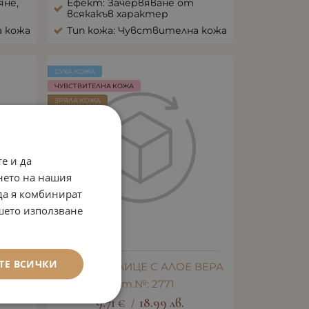
яне,
Ефект: Зачервяване от
всякакъв характер
а кожа
Тип кожа: Чувствителна кожа
СУХА КОЖА
ЧУВСТВИТЕЛНА КОЖА
ЗРЯЛА КОЖА
МЛАДА КОЖА
ANTI AGE
е и да
нето на нашия
 да я комбинират
ашето използване
ТЕ ВСИЧКИ
 ЗА
МАСКА ЗА ЛИЦЕ С АЛОЕ ВЕРА
F 30
Арт.№: 2771
9.71
€
18.99
лв.
/