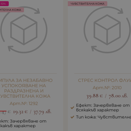
-10%
ЧУВСТВИТЕЛНА КОЖА
ИТЕЛНА КОЖА
МПУЛА ЗА НЕЗАБАВНО
СТРЕС КОНТРОЛ ФЛУ
УСПОКОЯВАНЕ НА
Арт.№: 2010
РАЗДРАЗНЕНА И
39.88
€
78.00
лв.
ЧУВСТВИТЕЛНА КОЖА
/
Арт.№: 1292
Ефект: Зачервяване от
всякакъв характер
1.47
€
19.32
€
37.79
лв.
/
Тип кожа: Чувствителн
ект: Зачервяване от
якакъв характер