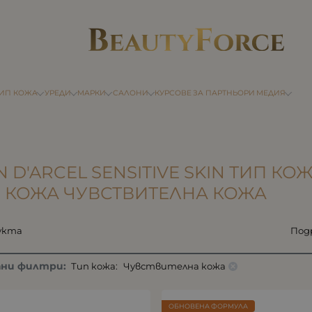
ТИП КОЖА
УРЕДИ
МАРКИ
САЛОНИ
КУРСОВЕ
ЗА ПАРТНЬОРИ
МЕДИЯ
N D'ARCEL SENSITIVE SKIN ТИП К
 КОЖА ЧУВСТВИТЕЛНА КОЖА
укта
Под
ани филтри:
Тип кожа:
Чувствителна кожа
ОБНОВЕНА ФОРМУЛА