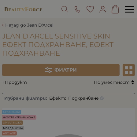
Назад до Jean D'Arcel
JEAN D'ARCEL SENSITIVE SKIN
ЕФЕКТ ПОДХРАНВАНЕ, ЕФЕКТ
ПОДХРАНВАНЕ
ФИЛТРИ
1 Продукт
По уместност
Избрани филтри:
Ефект:
Подхранване
СУХА КОЖА
ЧУВСТВИТЕЛНА КОЖА
ЗРЯЛА КОЖА
МЛАДА КОЖА
ANTI AGE