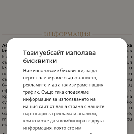
ИНФОРМАЦИЯ
Лек нежен крем за грижа за чувствителната, суха
кожа от серия SENSITIVE.
Помага за успокояване на
Този уебсайт използва
кожните раздразнения и за засилване на
бисквитки
съпротивителните сили на кожата. Натуралния
клетъчен бустер осигурява нова енергия и тонус и
Ние използваме бисквитки, за да
подобрява съпротивлението. Иновативните активни
персонализираме съдържанието,
съставки защитават кожата от вредните външни
рекламите и да анализираме нашия
влияния на околната среда, имат силен успокояващ
ефект и са особено ефективни срещу зачервяване.
трафик. Също така споделяме
Кремът ефективно коригира типичния външен вид на
информация за използването на
сухата дехидратирана кожа и бързо облекчава всяко
нашия сайт от ваша страна с нашите
неприятно усещане за стягане. Благосъстоянието и
партньори за реклама и анализи,
баланса на кожата се възстановяват за дълго време,
тя изглежда мека и впечатлява с подобрената си
които може да я комбинират с друга
еластичност.
информация, която сте им