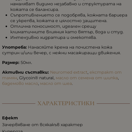
намаляват видимо незабавно и структурата на
кожата се балансира.
Съпротивлението се подобрява, кожната бариера
се укрепва, кожата е цялостно защитена.
Отлична поносимост, идеален срещу
климатичните влияния като вятър, вода и студ.
Интензивно хидратира и омекотява.
Употреба:
Нанасяйте крема на почистена кожа
сутрин и/или вечер, с нежни масажиращи движения.
Размер:
50мл.
Активни съставки:
Neuromed extract
,
екстракт от
тамян
, Glycoin® natural,
масло от семена от шипка
,
бадемово масло
,
масло от шеа
.
ХАРАКТЕРИСТИКИ
Ефект
Зачервяване от всякакъв характер
Купероза