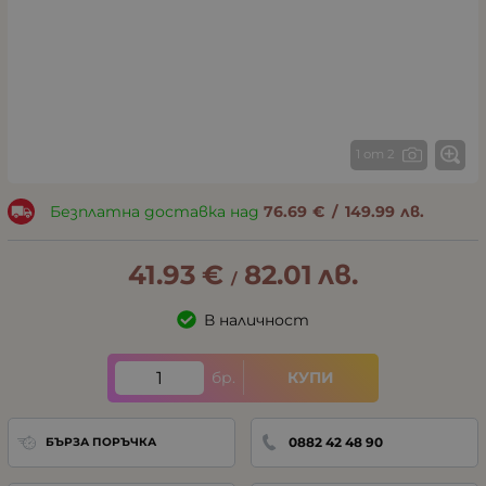
1 от 2
Безплатна доставка над
76.69
€
/
149.99
лв.
41.93
€
82.01
лв.
/
В наличност
бр.
КУПИ
0882 42 48 90
БЪРЗА ПОРЪЧКА