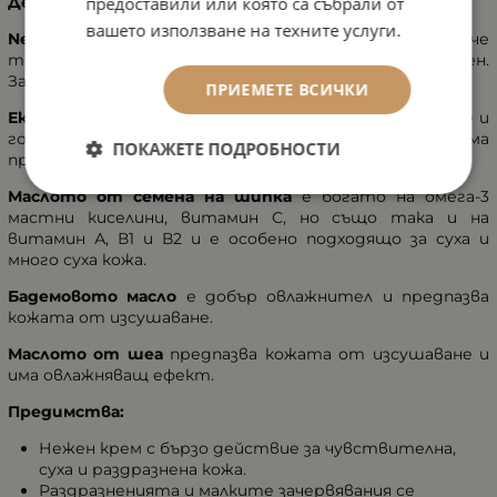
Действие на активните съставки:
предоставили или която са събрали от
вашето използване на техните услуги.
Neuromed
ще намали стреса на кожата, така че
тенът да бъде видимо, осезаемо и трайно успокоен.
Зачервяването на кожата е значително намалено.
ПРИЕМЕТЕ ВСИЧКИ
Екстрактът от тамян
предпазва от раздразнение и
го намалява. В същото време има
ПОКАЖЕТЕ ПОДРОБНОСТИ
противовъзпалителни свойства.
Маслото от семена на шипка
е богато на омега-3
мастни киселини, витамин С, но също така и на
витамин А, В1 и В2 и е особено подходящо за суха и
много суха кожа.
Бадемовото масло
е добър овлажнител и предпазва
кожата от изсушаване.
Маслото от шеа
предпазва кожата от изсушаване и
има овлажняващ ефект.
Предимства:
Нежен крем с бързо действие за чувствителна,
суха и раздразнена кожа.
Раздразненията и малките зачервявания се