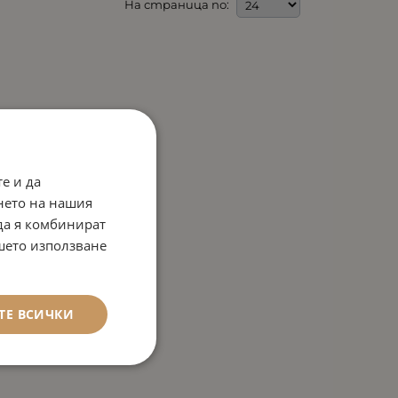
На страница по:
е и да
нето на нашия
 да я комбинират
ашето използване
ТЕ ВСИЧКИ