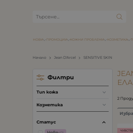
НОВИ
ПРОМОЦИИ
КОЖНИ ПРОБЛЕМИ
КОЗМЕТИКА
Начало
Jean D'Arcel
SENSITIVE SKIN
JEA
Филтри
ЕЛ
Тип кожа
2 Прод
Козметика
Избр
Статус
ЧУВСТВ
Ново
(0)