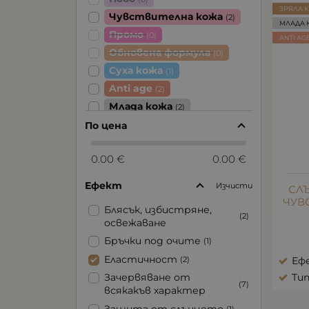
ЗРЯЛА 
Чувствителна кожа
(2)
МЛАДА 
Промо
(0)
ANTI AG
Обновена формула
(0)
Суха кожа
(1)
Anti age
(2)
Млада кожа
(2)
Зряла кожа
По цена
(2)
0.00 €
0.00 €
Ефект
Изчисти
СЛ
ЧУВ
Блясък, избистряне,
(2)
освежаване
Бръчки под очите
(1)
Еластичност
(2)
Еф
Ти
Зачервяване от
(7)
всякакъв характер
Защита от слънцето
(1)