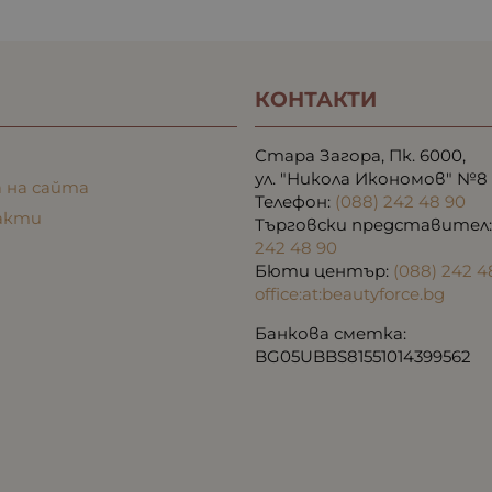
КОНТАКТИ
Стара Загора, Пк. 6000,
ул. "Никола Икономов" №8
 на сайта
Телефон:
(088) 242 48 90
акти
Търговски представител
242 48 90
Бюти център:
(088) 242 4
office:at:beautyforce.bg
Банкова сметка:
BG05UBBS81551014399562