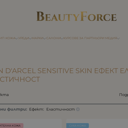
ТИП КОЖА
УРЕДИ
МАРКИ
САЛОНИ
КУРСОВЕ
ЗА ПАРТНЬОРИ
МЕДИЯ
N D'ARCEL SENSITIVE SKIN ЕФЕКТ 
АСТИЧНОСТ
укта
Под
ани филтри:
Ефект:
Еластичност
ИТЕЛНА КОЖА
СУХА КОЖА