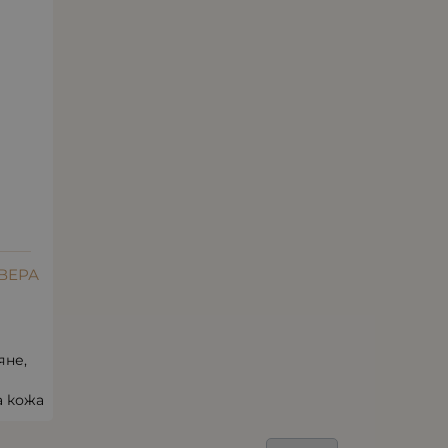
 ВЕРА
яне,
а кожа