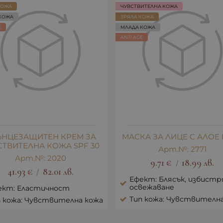
КОЖА
ЧУВСТВИТЕЛНА КОЖА
КОЖА
ЗРЯЛА КОЖА
E
МЛАДА КОЖА
ANTI AGE
ЪНЦЕЗАЩИТЕН КРЕМ ЗА
МАСКА ЗА ЛИЦЕ С АЛОЕ
СТВИТЕЛНА КОЖА SPF 30
Арт.№: 2771
Арт.№: 2020
9.71
€
18.99
лв.
/
41.93
€
82.01
лв.
/
Ефект: Блясък, избистр
освежаване
ект: Еластичност
Тип кожа: Чувствителн
п кожа: Чувствителна кожа