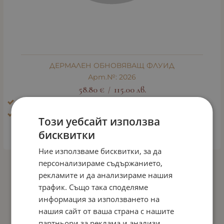
ДЕРМАЛЕН ОБНОВЯВАЩ ФЛУИД
Арт.№: 2026
58.80
€
115.00
лв.
/
Ефект: Био - пилинг
Тип кожа: Зряла кожа
Този уебсайт използва
бисквитки
КУПИ
Ние използваме бисквитки, за да
персонализираме съдържанието,
На страница по:
рекламите и да анализираме нашия
трафик. Също така споделяме
информация за използването на
нашия сайт от ваша страна с нашите
партньори за реклама и анализи,