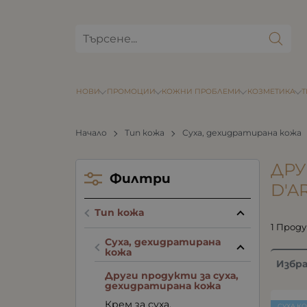
НОВИ
ПРОМОЦИИ
КОЖНИ ПРОБЛЕМИ
КОЗМЕТИКА
Начало
Тип кожа
Суха, дехидратирана кожа
ДРУ
Филтри
D'A
Тип кожа
1 Прод
Суха, дехидратирана
кожа
Избр
Други продукти за суха,
дехидратирана кожа
Крем за суха,
СУХА К