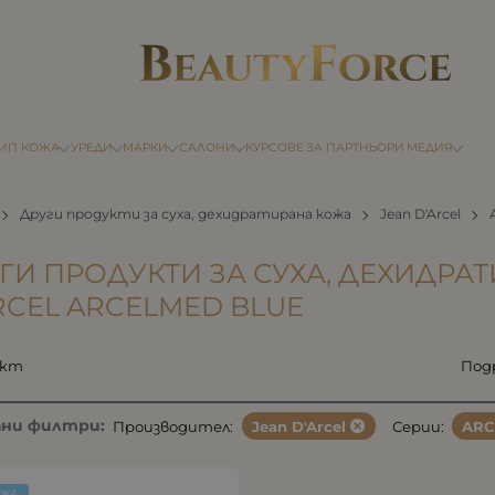
ТИП КОЖА
УРЕДИ
МАРКИ
САЛОНИ
КУРСОВЕ
ЗА ПАРТНЬОРИ
МЕДИЯ
Други продукти за суха, дехидратирана кожа
Jean D'Arcel
ГИ ПРОДУКТИ ЗА СУХА, ДЕХИДРА
RCEL ARCELMED BLUE
укт
Под
ани филтри:
Производител:
Jean D'Arcel
Серии:
ARC
ОЖА