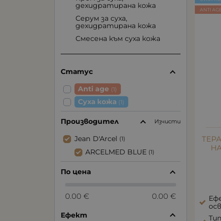
дехидратирана кожа
ANTI AG
Серум за суха,
дехидратирана кожа
Смесена към суха кожа
Статус
Anti age
(1)
Суха кожа
(1)
Производител
Изчисти
ТЕР
Jean D'Arcel
(1)
НА
ARCELMED BLUE
(1)
По цена
0.00 €
0.00 €
Ефе
ос
Ефект
Тип