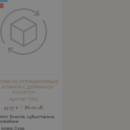
E
АПИЯ ЗА ОПТИМИЗИРАНЕ
 КОЖАТА С ДЕРМАЛЕН
КОЛАГЕН
Арт.№: 7502
43.97
€
86.00
лв.
/
кт: Блясък, избистряне,
вежаване
 кожа: Суха,