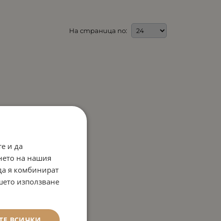
На страница по:
е и да
нето на нашия
 да я комбинират
ашето използване
ТЕ ВСИЧКИ