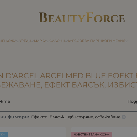
ТИП КОЖА
УРЕДИ
МАРКИ
САЛОНИ
КУРСОВЕ
ЗА ПАРТНЬОРИ
МЕДИЯ
N D'ARCEL ARCELMED BLUE ЕФЕКТ
ЕЖАВАНЕ, ЕФЕКТ БЛЯСЪК, ИЗБИ
укта
Под
ани филтри:
Ефект:
Блясък, избистряне, освежаване
ОЖА
ЧУВСТВИТЕЛНА КОЖА