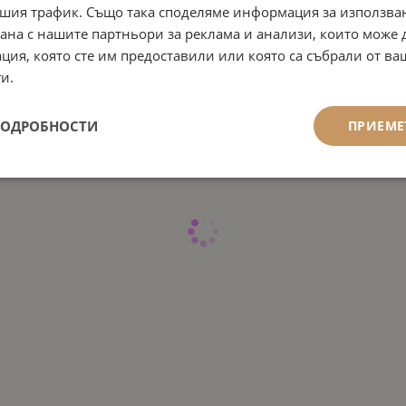
кт: Блясък, избистряне,
шия трафик. Също така споделяме информация за използва
вежаване
рана с нашите партньори за реклама и анализи, които може
 кожа: Суха,
ция, която сте им предоставили или която са събрали от в
хидратирана кожа
и.
ПОДРОБНОСТИ
ПРИЕМЕ