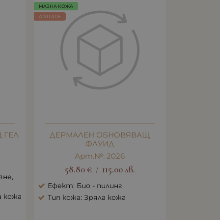
МАЗНА КОЖА
ANTI AGE
 ГЕЛ
ДЕРМАЛЕН ОБНОВЯВАЩ
ФЛУИД
Арт.№: 2026
58.80
€
115.00
лв.
/
яне,
Ефект: Био - пилинг
а кожа
Тип кожа: Зряла кожа