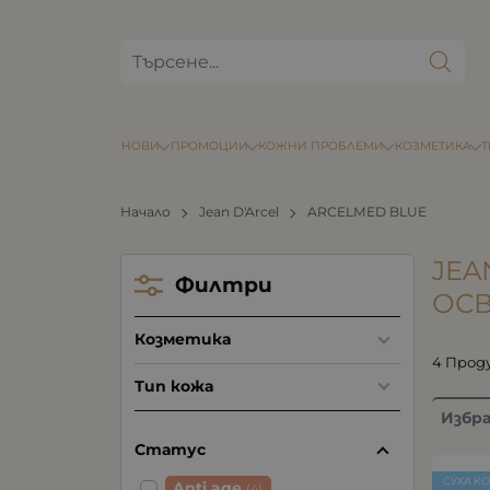
НОВИ
ПРОМОЦИИ
КОЖНИ ПРОБЛЕМИ
КОЗМЕТИКА
Начало
Jean D'Arcel
ARCELMED BLUE
JEA
Филтри
ОСВ
Козметика
4 Прод
Тип кожа
Избр
Статус
СУХА К
Anti age
(4)