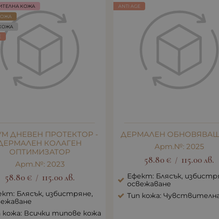
ИТЕЛНА КОЖА
ANTI AGE
КОЖА
КОЖА
E
УМ ДНЕВЕН ПРОТЕКТОР -
ДЕРМАЛЕН ОБНОВЯВАЩ
ДЕРМАЛЕН КОЛАГЕН
Арт.№: 2025
ОПТИМИЗАТОР
58.80
€
115.00
лв.
/
Арт.№: 2023
Ефект: Блясък, избистр
58.80
€
115.00
лв.
/
освежаване
кт: Блясък, избистряне,
Тип кожа: Чувствителн
вежаване
 кожа: Всички типове кожа