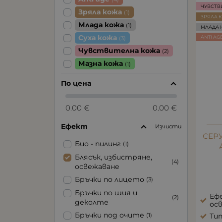
ЧУВСТВ
Зряла кожа
(1)
ЗРЯЛА 
Млада кожа
(1)
МЛАДА 
Суха кожа
ANTI AG
(3)
Чувствителна кожа
(2)
Мазна кожа
(1)
По цена
0.00 €
0.00 €
Ефект
Изчисти
СЕР
Био - пилинг
(1)
Блясък, избистряне,
(4)
освежаване
Бръчки по лицето
(3)
Бръчки по шия и
Ефе
(2)
деколте
ос
Бръчки под очите
Тип
(1)