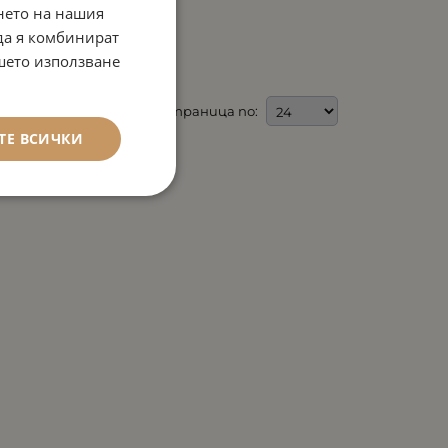
нето на нашия
 да я комбинират
ашето използване
На страница по:
ТЕ ВСИЧКИ