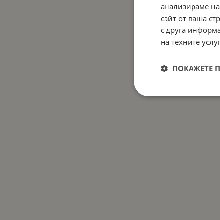
Ефе
анализираме на
ос
сайт от ваша ст
Тип
с друга информа
де
на техните услуг
ПОКАЖЕТЕ 