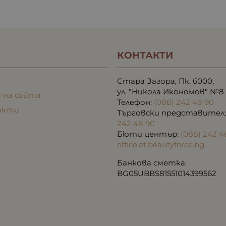
КОНТАКТИ
Стара Загора, Пк. 6000,
ул. "Никола Икономов" №8
 на сайта
Телефон:
(088) 242 48 90
акти
Търговски представител
242 48 90
Бюти център:
(088) 242 4
office:at:beautyforce.bg
Банкова сметка:
BG05UBBS81551014399562