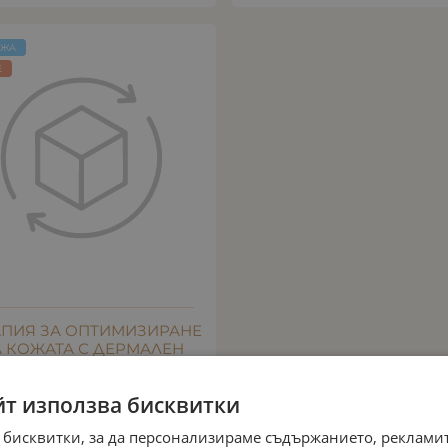
ОЖА
E
АПИЯ ЗА ОПТИМИЗИРАНЕ
 КОЖАТА С ДЕРМАЛЕН
КОЛАГЕН
Арт.№: 7502
йт използва бисквитки
43.97
€
86.00
лв.
/
 бисквитки, за да персонализираме съдържанието, рекламит