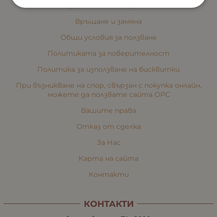
Доставка и плащане
Връщане и замяна
Общи условия за ползване
Политиката за поверителност
Политика за използване на бисквитки
При възникване на спор, свързан с покупка онлайн,
можете да ползвате сайта ОРС
Вашите права
Отказ от сделка
За Нас
Карта на сайта
Контакти
КОНТАКТИ