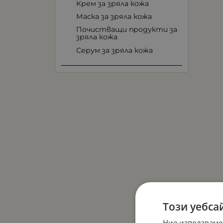
Крем за зряла кожа
Маска за зряла кожа
Почистващи продукти за
зряла кожа
Серум за зряла кожа
Този уебса
Ние използваме