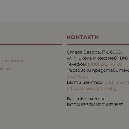
КОНТАКТИ
Стара Загора, Пк. 6000,
ул. "Никола Икономов" №8
 на сайта
Телефон:
(088) 242 48 90
акти
Търговски представител
242 48 90
Бюти център:
(088) 242 4
office:at:beautyforce.bg
Банкова сметка:
BG05UBBS81551014399562