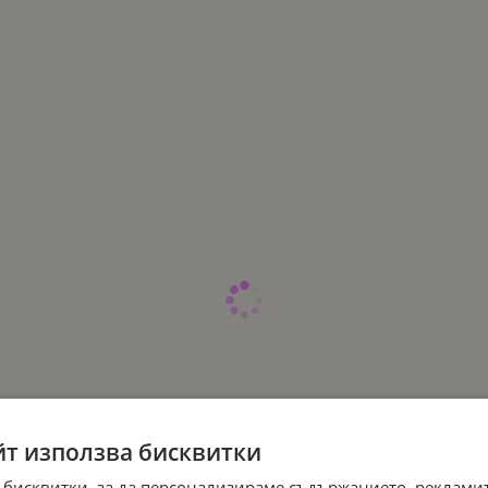
йт използва бисквитки
 бисквитки, за да персонализираме съдържанието, рекламит