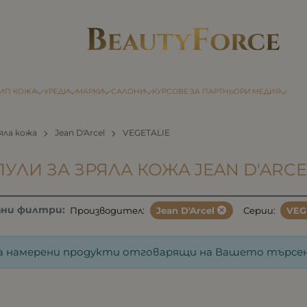
ТИП КОЖА
УРЕДИ
МАРКИ
САЛОНИ
КУРСОВЕ
ЗА ПАРТНЬОРИ
МЕДИЯ
яла кожа
Jean D'Arcel
VEGETALIE
УЛИ ЗА ЗРЯЛА КОЖА JEAN D'ARCE
ани филтри:
Производител:
Jean D'Arcel
Серии:
VEG
а намерени продукти отговарящи на Вашето търсен