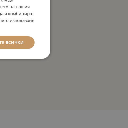
нето на нашия
 да я комбинират
ашето използване
ТЕ ВСИЧКИ