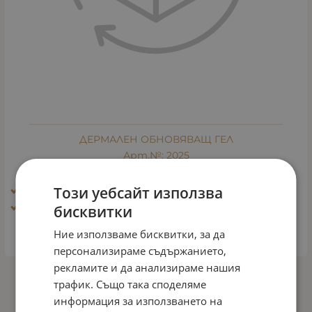
ДЕРМАЛЕН ОБНОВЯВАЩ ГЕЛ
Арт.№: 2025
58.80
€
115.00
лв.
/
Този уебсайт използва
Ефект: Блясък, избистряне, освежаване
Тип кожа: Чувствителна кожа
бисквитки
Ние използваме бисквитки, за да
КУПИ
персонализираме съдържанието,
рекламите и да анализираме нашия
трафик. Също така споделяме
На страница по:
информация за използването на