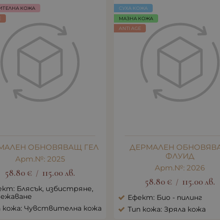
ИТЕЛНА КОЖА
СУХА КОЖА
E
МАЗНА КОЖА
ANTI AGE
МАЛЕН ОБНОВЯВАЩ ГЕЛ
ДЕРМАЛЕН ОБНОВЯВ
ФЛУИД
Арт.№: 2025
Арт.№: 2026
58.80
€
115.00
лв.
/
58.80
€
115.00
лв.
/
кт: Блясък, избистряне,
вежаване
Ефект: Био - пилинг
п кожа: Чувствителна кожа
Тип кожа: Зряла кожа