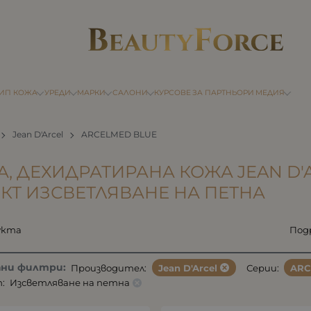
ТИП КОЖА
УРЕДИ
МАРКИ
САЛОНИ
КУРСОВЕ
ЗА ПАРТНЬОРИ
МЕДИЯ
Jean D'Arcel
ARCELMED BLUE
А, ДЕХИДРАТИРАНА КОЖА JEAN D'
КТ ИЗСВЕТЛЯВАНЕ НА ПЕТНА
укта
Под
ани филтри:
Производител:
Jean D'Arcel
Серии:
ARC
:
Изсветляване на петна