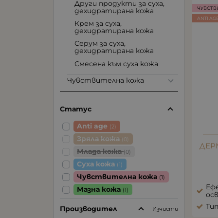
Други продукти за суха,
ЧУВСТВ
дехидратирана кожа
ANTI AG
Крем за суха,
дехидратирана кожа
Серум за суха,
дехидратирана кожа
Смесена към суха кожа
Чувствителна кожа
Статус
Anti age
(2)
Зряла кожа
(0)
ДЕР
Млада кожа
(0)
Суха кожа
(1)
Чувствителна кожа
(1)
Ефе
Мазна кожа
(1)
ос
Ти
Производител
Изчисти