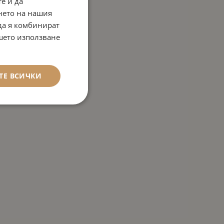
е и да
нето на нашия
 да я комбинират
ашето използване
ТЕ ВСИЧКИ