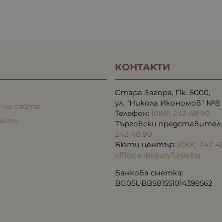
КОНТАКТИ
Стара Загора, Пк. 6000,
ул. "Никола Икономов" №8
 на сайта
Телефон:
(088) 242 48 90
акти
Търговски представител
242 48 90
Бюти център:
(088) 242 4
office:at:beautyforce.bg
Банкова сметка:
BG05UBBS81551014399562