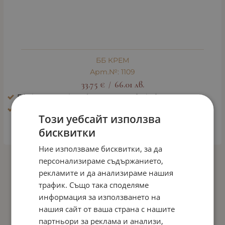
ББ КРЕМ
Арт.№: 1109
33.75
€
66.01
лв.
/
Ефект: Блясък, избистряне, освежаване
Тип кожа: Всички типове кожа
Този уебсайт използва
бисквитки
ДЕТАЙЛИ
Ние използваме бисквитки, за да
персонализираме съдържанието,
На страница по:
рекламите и да анализираме нашия
трафик. Също така споделяме
информация за използването на
нашия сайт от ваша страна с нашите
партньори за реклама и анализи,