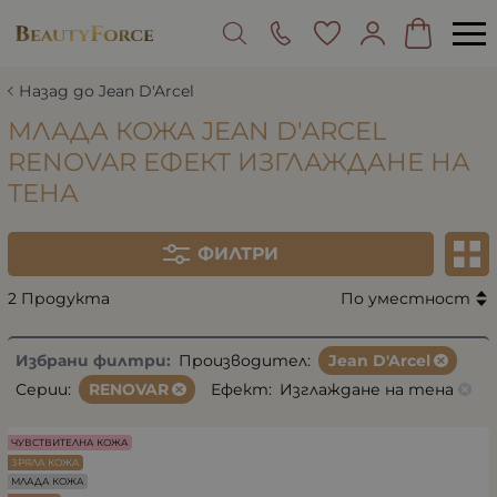
Назад до Jean D'Arcel
МЛАДА КОЖА JEAN D'ARCEL
RENOVAR ЕФЕКТ ИЗГЛАЖДАНЕ НА
ТЕНА
ФИЛТРИ
2 Продукта
По уместност
Избрани филтри:
Производител:
Jean D'Arcel
Серии:
RENOVAR
Ефект:
Изглаждане на тена
ЧУВСТВИТЕЛНА КОЖА
ЗРЯЛА КОЖА
МЛАДА КОЖА