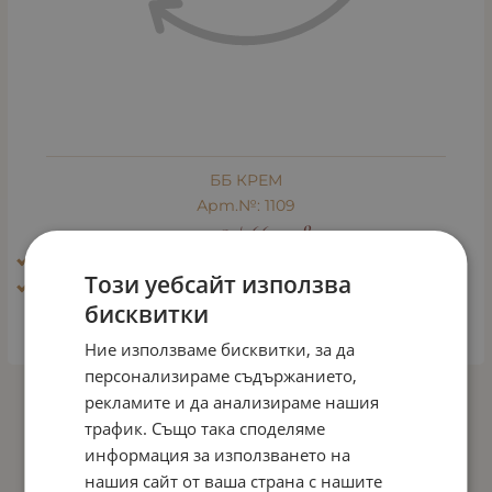
ББ КРЕМ
Арт.№: 1109
33.75
€
66.01
лв.
/
Ефект: Блясък, избистряне, освежаване
Този уебсайт използва
Тип кожа: Всички типове кожа
бисквитки
ДЕТАЙЛИ
Ние използваме бисквитки, за да
персонализираме съдържанието,
рекламите и да анализираме нашия
На страница по:
трафик. Също така споделяме
информация за използването на
нашия сайт от ваша страна с нашите