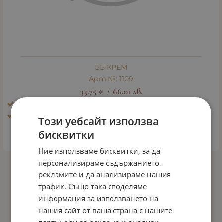
ББ КРЕМ
Арт.№: 1109
33.75
€
66.01
лв.
/
Ефект: Блясък, избистряне, освежаване
Тип кожа: Всички типове кожа
Този уебсайт използва
бисквитки
ДЕТАЙЛИ
Ние използваме бисквитки, за да
персонализираме съдържанието,
На страница по:
рекламите и да анализираме нашия
трафик. Също така споделяме
информация за използването на
нашия сайт от ваша страна с нашите