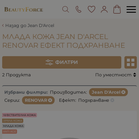
Назад до Jean D'Arcel
МЛАДА КОЖА JEAN D'ARCEL
RENOVAR ЕФЕКТ ПОДХРАНВАНЕ
ФИЛТРИ
2 Продукта
По уместност
Избрани филтри:
Производител:
Jean D'Arcel
Серии:
RENOVAR
Ефект:
Подхранване
ЧУВСТВИТЕЛНА КОЖА
ЗРЯЛА КОЖА
МЛАДА КОЖА
ANTI AGE