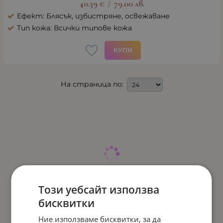
40.39
€
79.00
лв.
/
Ефект: Блясък, избистряне, освежаване
Тип кожа: Всички типове кожа
КУПИ
На страница по:
Този уебсайт използва
бисквитки
Ние използваме бисквитки, за да