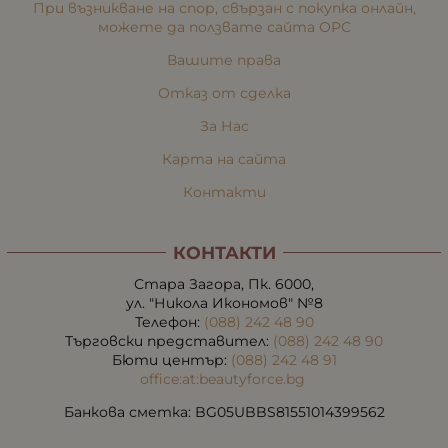
При възникване на спор, свързан с покупка онлайн,
можете да ползвате сайта ОРС
Вашите права
Отказ от сделка
За Нас
Карта на сайта
Контакти
КОНТАКТИ
Стара Загора, Пк. 6000,
ул. "Никола Икономов" №8
Телефон:
(088) 242 48 90
Търговски представител:
(088) 242 48 90
Бюти център:
(088) 242 48 91
office:at:beautyforce.bg
Банкова сметка: BG05UBBS81551014399562