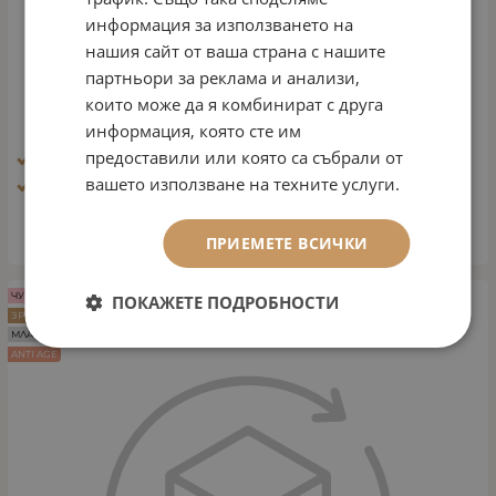
информация за използването на
нашия сайт от ваша страна с нашите
партньори за реклама и анализи,
ДУШ ГЕЛ
които може да я комбинират с друга
Арт.№: 1577
информация, която сте им
23.01
€
45.00
лв.
/
предоставили или която са събрали от
Ефект: Кашмирена мекота
вашето използване на техните услуги.
Тип кожа: Всички типове кожа
КУПИ
ПРИЕМЕТЕ ВСИЧКИ
ЧУВСТВИТЕЛНА КОЖА
ПОКАЖЕТЕ ПОДРОБНОСТИ
ЗРЯЛА КОЖА
МЛАДА КОЖА
ANTI AGE