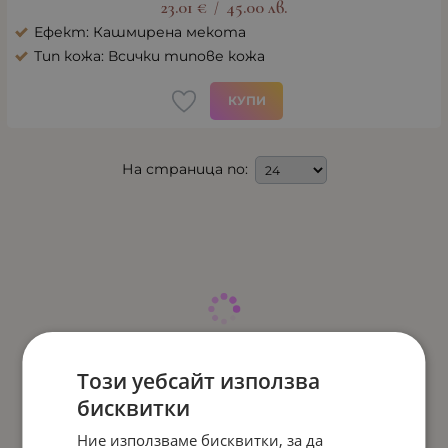
23.01
€
45.00
лв.
/
Ефект: Кашмирена мекота
Тип кожа: Всички типове кожа
КУПИ
На страница по:
Този уебсайт използва
бисквитки
Ние използваме бисквитки, за да