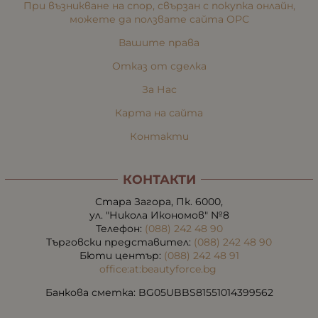
При възникване на спор, свързан с покупка онлайн,
можете да ползвате сайта ОРС
Вашите права
Отказ от сделка
За Нас
Карта на сайта
Контакти
КОНТАКТИ
Стара Загора, Пк. 6000,
ул. "Никола Икономов" №8
Телефон:
(088) 242 48 90
Търговски представител:
(088) 242 48 90
Бюти център:
(088) 242 48 91
office:at:beautyforce.bg
Банкова сметка: BG05UBBS81551014399562