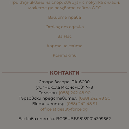
При възникване на спор, свързан с покупка онлайн,
можете да ползвате сайта ОРС
Вашите права
Отказ от сделка
За Нас
Карта на сайта
Контакти
КОНТАКТИ
Стара Загора, Пк. 6000,
ул. "Никола Икономов" №8
Телефон:
(088) 242 48 90
Търговски представител:
(088) 242 48 90
Бюти център:
(088) 242 48 91
office:at:beautyforce.bg
Банкова сметка: BG05UBBS81551014399562