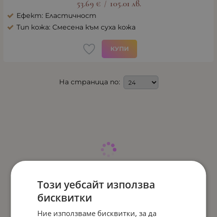
53.69
€
105.01
лв.
/
Ефект: Еластичност
Тип кожа: Смесена към суха кожа
КУПИ
На страница по:
Този уебсайт използва
бисквитки
Ние използваме бисквитки, за да