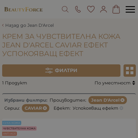
Назад до Jean D'Arcel
КРЕМ ЗА ЧУВСТВИТЕЛНА КОЖА
JEAN D'ARCEL CAVIAR ЕФЕКТ
УСПОКОЯВАЩ ЕФЕКТ
ФИЛТРИ
1 Продукт
По уместност
Избрани филтри:
Производител:
Jean D'Arcel
Серии:
CAVIAR
Ефект:
Успокояващ ефект
СУХА КОЖА
ЧУВСТВИТЕЛНА КОЖА
ANTI AGE