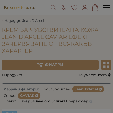
Назад до Jean D'Arcel
КРЕМ ЗА ЧУВСТВИТЕЛНА КОЖА
JEAN D'ARCEL CAVIAR ЕФЕКТ
ЗАЧЕРВЯВАНЕ ОТ ВСЯКАКЪВ
ХАРАКТЕР
ФИЛТРИ
1 Продукт
По уместност
Избрани филтри:
Производител:
Jean D'Arcel
Серии:
CAVIAR
Ефект:
Зачервяване от всякакъв характер
СУХА КОЖА