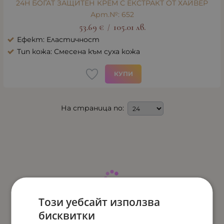
24H БОГАТ ЗАЩИТЕН КРЕМ С ЕКСТРАКТ ОТ ХАЙВЕР
Арт.№: 652
53.69
€
105.01
лв.
/
Ефект: Еластичност
Тип кожа: Смесена към суха кожа
КУПИ
На страница по:
Този уебсайт използва
бисквитки